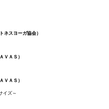
ットネスヨーガ協会）
ＺＡＶＡＳ）
ＺＡＶＡＳ）
サイズ～