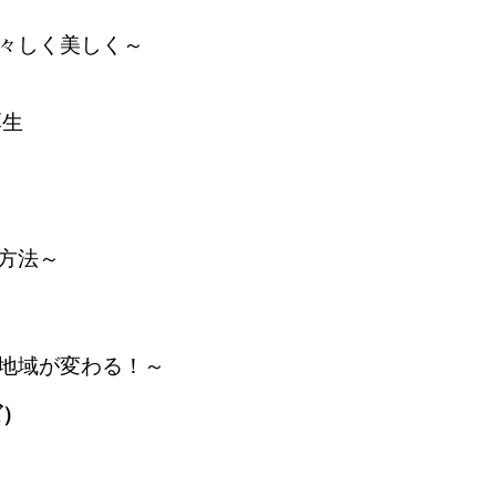
々しく美しく～
厚生
方法～
地域が変わる！～
ーズ）