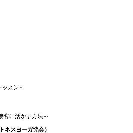
）
レッスン～
接客に活かす方法～
ットネスヨーガ協会）