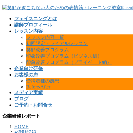
フェイスニングとは
講師プロフィール
レッスン内容
レッスン内容一覧
初回限定トライアルレッスン
笑顔改善プログラム
印象改善プログラム（ビジネス編）
印象改善プログラム（プライベート編）
企業向け研修
お客様の声
受講者様の感想
Before-After
メディア実績
ブログ
ご予約・お問合せ
企業研修レポート
HOME
●活動記録