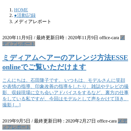
HOME
●活動記録
メディアレポート
2020年11月9日
/ 最終更新日時 :
2020年11月9日
office-cara
メ
ディアレポート
ミディアムヘアーのアレンジ方法ESSE
onlineでご覧いただけます
こんにちは。石田隆子です。 いつもは、モデルさんに笑顔
や表情の指導、印象改善の指導をしたり、雑誌やテレビの撮
影、収録現場に立ち会いアドバイスをするなど、裏方の仕事
をしている私ですが、今回はモデルとして声をかけて頂き、
撮影 […]
2019年9月5日
/ 最終更新日時 :
2020年2月27日
office-cara
メデ
ィアレポート