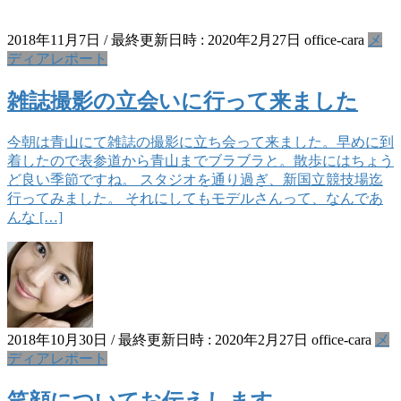
2018年11月7日
/ 最終更新日時 :
2020年2月27日
office-cara
メ
ディアレポート
雑誌撮影の立会いに行って来ました
今朝は青山にて雑誌の撮影に立ち会って来ました。早めに到
着したので表参道から青山までブラブラと。散歩にはちょう
ど良い季節ですね。 スタジオを通り過ぎ、新国立競技場迄
行ってみました。 それにしてもモデルさんって、なんであ
んな […]
2018年10月30日
/ 最終更新日時 :
2020年2月27日
office-cara
メ
ディアレポート