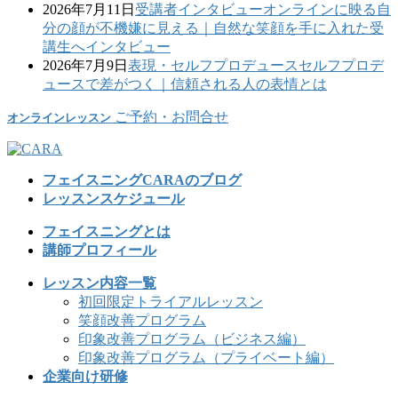
2026年7月11日
受講者インタビュー
オンラインに映る自
分の顔が不機嫌に見える｜自然な笑顔を手に入れた受
講生へインタビュー
2026年7月9日
表現・セルフプロデュース
セルフプロデ
ュースで差がつく｜信頼される人の表情とは
ご予約・お問合せ
オンラインレッスン
フェイスニングCARAのブログ
レッスンスケジュール
フェイスニングとは
講師プロフィール
レッスン内容一覧
初回限定トライアルレッスン
笑顔改善プログラム
印象改善プログラム（ビジネス編）
印象改善プログラム（プライベート編）
企業向け研修