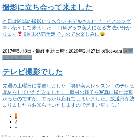
撮影に立ち会って来ました
本日は雑誌の撮影に立ち会い モデルさんにフェイスニング
をお伝えして来ました。 口角アップ美人になる方法が分か
ります
9月末発売予定ですのでお楽しみに
2017年5月8日
/ 最終更新日時 :
2020年2月27日
office-cara
メデ
ィアレポート
テレビ撮影でした
先週の土曜日に開催しました「笑顔美人レッスン」のテレビ
取材をしていただきました。 取材の様子を写真に撮れば良
かったのですが、すっかり忘れてしまいました。放送日が決
まりましたらお知らせいたしますので是非ご覧く […]
固
1
投
固
2
定
稿
»
定
ペ
ペ
ー