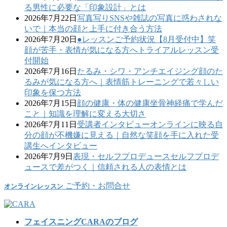
る男性に必要な「印象設計」とは
2026年7月22日
写真写り
SNSや雑誌の写真に惑わされな
いで｜本当の顔と上手に付き合う方法
2026年7月20日
●レッスンご予約状況
【8月受付中】笑
顔が苦手・表情が気になる方へトライアルレッスン受
付開始
2026年7月16日
たるみ・シワ・アンチエイジング
顔のた
るみが気になる方へ｜表情筋トレーニングで若々しい
印象を保つ方法
2026年7月15日
顔の健康・体の健康
坐骨神経痛で学んだ
こと｜知識を理解に変える大切さ
2026年7月11日
受講者インタビュー
オンラインに映る自
分の顔が不機嫌に見える｜自然な笑顔を手に入れた受
講生へインタビュー
2026年7月9日
表現・セルフプロデュース
セルフプロデ
ュースで差がつく｜信頼される人の表情とは
ご予約・お問合せ
オンラインレッスン
フェイスニングCARAのブログ