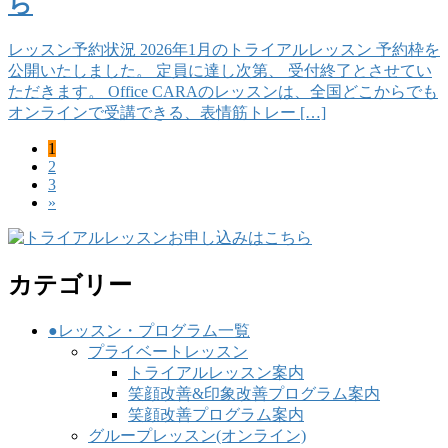
ら
レッスン予約状況 2026年1月のトライアルレッスン 予約枠を
公開いたしました。 定員に達し次第、 受付終了とさせてい
ただきます。 Office CARAのレッスンは、全国どこからでも
オンラインで受講できる、表情筋トレー […]
固
1
投
固
2
定
稿
固
3
定
ペ
»
定
ペ
ー
の
ペ
ー
ジ
ペ
ー
ジ
ジ
ー
カテゴリー
ジ
●レッスン・プログラム一覧
送
プライベートレッスン
トライアルレッスン案内
り
笑顔改善&印象改善プログラム案内
笑顔改善プログラム案内
グループレッスン(オンライン)