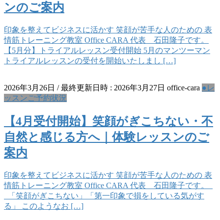
ンのご案内
印象を整えてビジネスに活かす 笑顔が苦手な人のための 表
情筋トレーニング教室 Office CARA 代表 石田隆子です。
【5月分】トライアルレッスン受付開始 5月のマンツーマン
トライアルレッスンの受付を開始いたしまし […]
2026年3月26日
/ 最終更新日時 :
2026年3月27日
office-cara
●レ
ッスンご予約状況
【4月受付開始】笑顔がぎこちない・不
自然と感じる方へ｜体験レッスンのご
案内
印象を整えてビジネスに活かす 笑顔が苦手な人のための 表
情筋トレーニング教室 Office CARA 代表 石田隆子です。
「笑顔がぎこちない」「第一印象で損をしている気がす
る」 このようなお […]