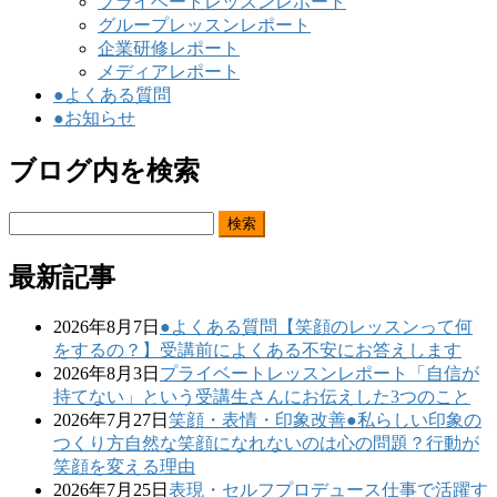
プライベートレッスンレポート
グループレッスンレポート
企業研修レポート
メディアレポート
●よくある質問
●お知らせ
ブログ内を検索
検
索:
最新記事
2026年8月7日
●よくある質問
【笑顔のレッスンって何
をするの？】受講前によくある不安にお答えします
2026年8月3日
プライベートレッスンレポート
「自信が
持てない」という受講生さんにお伝えした3つのこと
2026年7月27日
笑顔・表情・印象改善
●私らしい印象の
つくり方
自然な笑顔になれないのは心の問題？行動が
笑顔を変える理由
2026年7月25日
表現・セルフプロデュース
仕事で活躍す