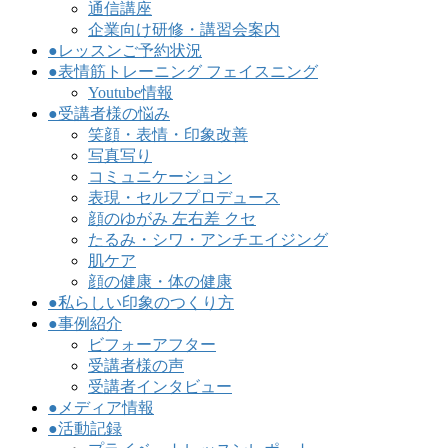
通信講座
企業向け研修・講習会案内
●レッスンご予約状況
●表情筋トレーニング フェイスニング
Youtube情報
●受講者様の悩み
笑顔・表情・印象改善
写真写り
コミュニケーション
表現・セルフプロデュース
顔のゆがみ 左右差 クセ
たるみ・シワ・アンチエイジング
肌ケア
顔の健康・体の健康
●私らしい印象のつくり方
●事例紹介
ビフォーアフター
受講者様の声
受講者インタビュー
●メディア情報
●活動記録