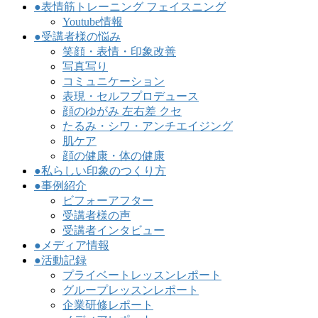
●表情筋トレーニング フェイスニング
Youtube情報
●受講者様の悩み
笑顔・表情・印象改善
写真写り
コミュニケーション
表現・セルフプロデュース
顔のゆがみ 左右差 クセ
たるみ・シワ・アンチエイジング
肌ケア
顔の健康・体の健康
●私らしい印象のつくり方
●事例紹介
ビフォーアフター
受講者様の声
受講者インタビュー
●メディア情報
●活動記録
プライベートレッスンレポート
グループレッスンレポート
企業研修レポート