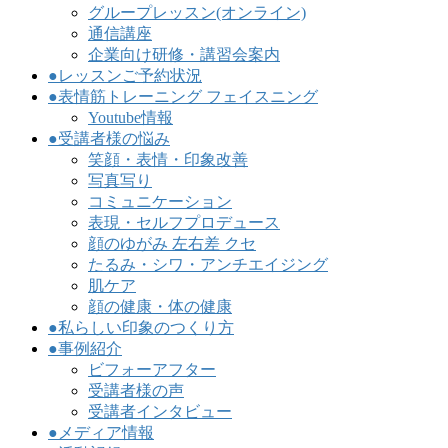
グループレッスン(オンライン)
通信講座
企業向け研修・講習会案内
●レッスンご予約状況
●表情筋トレーニング フェイスニング
Youtube情報
●受講者様の悩み
笑顔・表情・印象改善
写真写り
コミュニケーション
表現・セルフプロデュース
顔のゆがみ 左右差 クセ
たるみ・シワ・アンチエイジング
肌ケア
顔の健康・体の健康
●私らしい印象のつくり方
●事例紹介
ビフォーアフター
受講者様の声
受講者インタビュー
●メディア情報