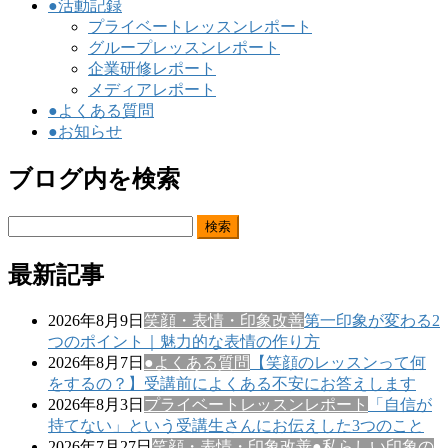
●活動記録
プライベートレッスンレポート
グループレッスンレポート
企業研修レポート
メディアレポート
●よくある質問
●お知らせ
ブログ内を検索
検
索:
最新記事
2026年8月9日
笑顔・表情・印象改善
第一印象が変わる2
つのポイント｜魅力的な表情の作り方
2026年8月7日
●よくある質問
【笑顔のレッスンって何
をするの？】受講前によくある不安にお答えします
2026年8月3日
プライベートレッスンレポート
「自信が
持てない」という受講生さんにお伝えした3つのこと
2026年7月27日
笑顔・表情・印象改善
●私らしい印象の