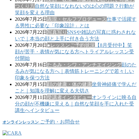
つくり方
自然な笑顔になれないのは心の問題？行動が
笑顔を変える理由
2026年7月25日
表現・セルフプロデュース
仕事で活躍す
る男性に必要な「印象設計」とは
2026年7月22日
写真写り
SNSや雑誌の写真に惑わされな
いで｜本当の顔と上手に付き合う方法
2026年7月20日
●レッスンご予約状況
【8月受付中】笑
顔が苦手・表情が気になる方へトライアルレッスン受
付開始
2026年7月16日
たるみ・シワ・アンチエイジング
顔のた
るみが気になる方へ｜表情筋トレーニングで若々しい
印象を保つ方法
2026年7月15日
顔の健康・体の健康
坐骨神経痛で学んだ
こと｜知識を理解に変える大切さ
2026年7月11日
受講者インタビュー
オンラインに映る自
分の顔が不機嫌に見える｜自然な笑顔を手に入れた受
講生へインタビュー
ご予約・お問合せ
オンラインレッスン