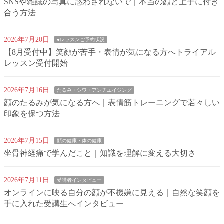
SNSや雑誌の写真に惑わされないで｜本当の顔と上手に付き
合う方法
2026年7月20日
●レッスンご予約状況
【8月受付中】笑顔が苦手・表情が気になる方へトライアル
レッスン受付開始
2026年7月16日
たるみ・シワ・アンチエイジング
顔のたるみが気になる方へ｜表情筋トレーニングで若々しい
印象を保つ方法
2026年7月15日
顔の健康・体の健康
坐骨神経痛で学んだこと｜知識を理解に変える大切さ
2026年7月11日
受講者インタビュー
オンラインに映る自分の顔が不機嫌に見える｜自然な笑顔を
手に入れた受講生へインタビュー