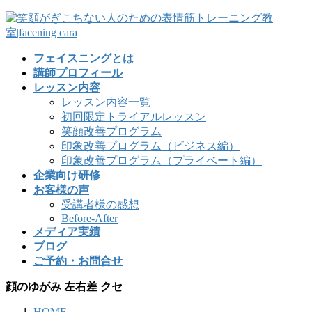
フェイスニングとは
講師プロフィール
レッスン内容
レッスン内容一覧
初回限定トライアルレッスン
笑顔改善プログラム
印象改善プログラム（ビジネス編）
印象改善プログラム（プライベート編）
企業向け研修
お客様の声
受講者様の感想
Before-After
メディア実績
ブログ
ご予約・お問合せ
顔のゆがみ 左右差 クセ
HOME