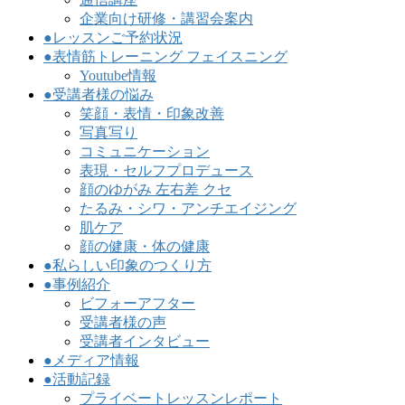
企業向け研修・講習会案内
●レッスンご予約状況
●表情筋トレーニング フェイスニング
Youtube情報
●受講者様の悩み
笑顔・表情・印象改善
写真写り
コミュニケーション
表現・セルフプロデュース
顔のゆがみ 左右差 クセ
たるみ・シワ・アンチエイジング
肌ケア
顔の健康・体の健康
●私らしい印象のつくり方
●事例紹介
ビフォーアフター
受講者様の声
受講者インタビュー
●メディア情報
●活動記録
プライベートレッスンレポート