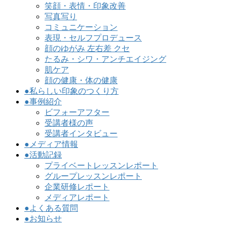
笑顔・表情・印象改善
写真写り
コミュニケーション
表現・セルフプロデュース
顔のゆがみ 左右差 クセ
たるみ・シワ・アンチエイジング
肌ケア
顔の健康・体の健康
●私らしい印象のつくり方
●事例紹介
ビフォーアフター
受講者様の声
受講者インタビュー
●メディア情報
●活動記録
プライベートレッスンレポート
グループレッスンレポート
企業研修レポート
メディアレポート
●よくある質問
●お知らせ