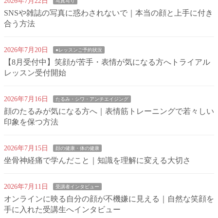
2026年7月22日
写真写り
SNSや雑誌の写真に惑わされないで｜本当の顔と上手に付き
合う方法
2026年7月20日
●レッスンご予約状況
【8月受付中】笑顔が苦手・表情が気になる方へトライアル
レッスン受付開始
2026年7月16日
たるみ・シワ・アンチエイジング
顔のたるみが気になる方へ｜表情筋トレーニングで若々しい
印象を保つ方法
2026年7月15日
顔の健康・体の健康
坐骨神経痛で学んだこと｜知識を理解に変える大切さ
2026年7月11日
受講者インタビュー
オンラインに映る自分の顔が不機嫌に見える｜自然な笑顔を
手に入れた受講生へインタビュー