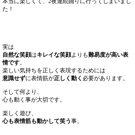
本当に楽しくて、2夜連続踊りに行ってしまいまし
た！
実は
自然な笑顔
は
キレイな笑顔
よりも
難易度が高い表
情です
。
楽しい気持ちを正しく表現するためには
意識せず
に表情筋が
正しく動く
必要があります。
そして何より、
心も動く事が大切です。
楽しく遊び、
心も表情筋も動かして笑う
事。