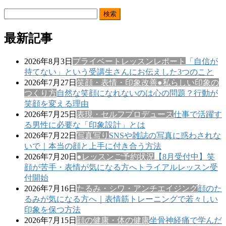
検
索:
最新記事
2026年8月3日
プライベートレッスンレポート
「自信が
持てない」という受講生さんにお伝えした3つのこと
2026年7月27日
笑顔・表情・印象改善
●私らしい印象の
つくり方
自然な笑顔になれないのは心の問題？行動が
笑顔を変える理由
2026年7月25日
表現・セルフプロデュース
仕事で活躍す
る男性に必要な「印象設計」とは
2026年7月22日
写真写り
SNSや雑誌の写真に惑わされな
いで｜本当の顔と上手に付き合う方法
2026年7月20日
●レッスンご予約状況
【8月受付中】笑
顔が苦手・表情が気になる方へトライアルレッスン受
付開始
2026年7月16日
たるみ・シワ・アンチエイジング
顔のた
るみが気になる方へ｜表情筋トレーニングで若々しい
印象を保つ方法
2026年7月15日
顔の健康・体の健康
坐骨神経痛で学んだ