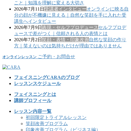
こと｜知識を理解に変える大切さ
2026年7月11日
受講者インタビュー
オンラインに映る自
分の顔が不機嫌に見える｜自然な笑顔を手に入れた受
講生へインタビュー
2026年7月9日
表現・セルフプロデュース
セルフプロデ
ュースで差がつく｜信頼される人の表情とは
2026年7月2日
笑顔・表情・印象改善
自然な笑顔の作り
方｜笑えないのは気持ちだけが理由ではありません
ご予約・お問合せ
オンラインレッスン
フェイスニングCARAのブログ
レッスンスケジュール
フェイスニングとは
講師プロフィール
レッスン内容一覧
初回限定トライアルレッスン
笑顔改善プログラム
印象改善プログラム（ビジネス編）