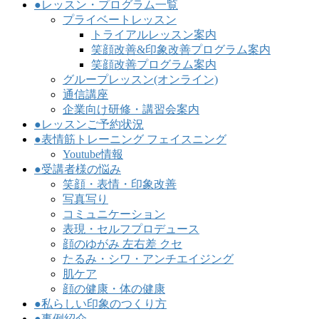
●レッスン・プログラム一覧
プライベートレッスン
トライアルレッスン案内
笑顔改善&印象改善プログラム案内
笑顔改善プログラム案内
グループレッスン(オンライン)
通信講座
企業向け研修・講習会案内
●レッスンご予約状況
●表情筋トレーニング フェイスニング
Youtube情報
●受講者様の悩み
笑顔・表情・印象改善
写真写り
コミュニケーション
表現・セルフプロデュース
顔のゆがみ 左右差 クセ
たるみ・シワ・アンチエイジング
肌ケア
顔の健康・体の健康
●私らしい印象のつくり方
●事例紹介