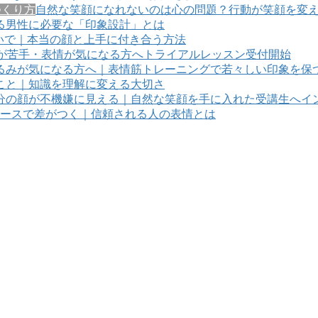
つくり方
自然な笑顔になれないのは心の問題？行動が笑顔を変
る男性に必要な「印象設計」とは
いで｜本当の顔と上手に付き合う方法
が苦手・表情が気になる方へトライアルレッスン受付開始
るみが気になる方へ｜表情筋トレーニングで若々しい印象を保
こと｜知識を理解に変える大切さ
分の顔が不機嫌に見える｜自然な笑顔を手に入れた受講生へイ
ースで差がつく｜信頼される人の表情とは