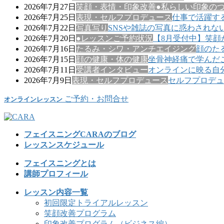
2026年7月27日
笑顔・表情・印象改善
●私らしい印象の
2026年7月25日
表現・セルフプロデュース
仕事で活躍す
2026年7月22日
写真写り
SNSや雑誌の写真に惑わされな
2026年7月20日
●レッスンご予約状況
【8月受付中】笑顔
2026年7月16日
たるみ・シワ・アンチエイジング
顔のた
2026年7月15日
顔の健康・体の健康
坐骨神経痛で学んだ
2026年7月11日
受講者インタビュー
オンラインに映る自
2026年7月9日
表現・セルフプロデュース
セルフプロデュ
ご予約・お問合せ
オンラインレッスン
フェイスニングCARAのブログ
レッスンスケジュール
フェイスニングとは
講師プロフィール
レッスン内容一覧
初回限定トライアルレッスン
笑顔改善プログラム
印象改善プログラム（ビジネス編）