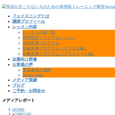
フェイスニングとは
講師プロフィール
レッスン内容
レッスン内容一覧
初回限定トライアルレッスン
笑顔改善プログラム
印象改善プログラム（ビジネス編）
印象改善プログラム（プライベート編）
企業向け研修
お客様の声
受講者様の感想
Before-After
メディア実績
ブログ
ご予約・お問合せ
メディアレポート
HOME
●活動記録