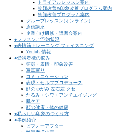
トライアルレッスン案内
笑顔改善&印象改善プログラム案内
笑顔改善プログラム案内
グループレッスン(オンライン)
通信講座
企業向け研修・講習会案内
●レッスンご予約状況
●表情筋トレーニング フェイスニング
Youtube情報
●受講者様の悩み
笑顔・表情・印象改善
写真写り
コミュニケーション
表現・セルフプロデュース
顔のゆがみ 左右差 クセ
たるみ・シワ・アンチエイジング
肌ケア
顔の健康・体の健康
●私らしい印象のつくり方
●事例紹介
ビフォーアフター