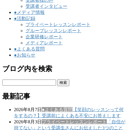
受講者様の声
受講者インタビュー
●メディア情報
●活動記録
プライベートレッスンレポート
グループレッスンレポート
企業研修レポート
メディアレポート
●よくある質問
●お知らせ
ブログ内を検索
検
索:
最新記事
2026年8月7日
●よくある質問
【笑顔のレッスンって何
をするの？】受講前によくある不安にお答えします
2026年8月3日
プライベートレッスンレポート
「自信が
持てない」という受講生さんにお伝えした3つのこと