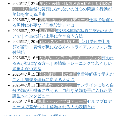
2026年7月27日
笑顔・表情・印象改善
●私らしい印象の
つくり方
自然な笑顔になれないのは心の問題？行動が
笑顔を変える理由
2026年7月25日
表現・セルフプロデュース
仕事で活躍す
る男性に必要な「印象設計」とは
2026年7月22日
写真写り
SNSや雑誌の写真に惑わされな
いで｜本当の顔と上手に付き合う方法
2026年7月20日
●レッスンご予約状況
【8月受付中】笑
顔が苦手・表情が気になる方へトライアルレッスン受
付開始
2026年7月16日
たるみ・シワ・アンチエイジング
顔のた
るみが気になる方へ｜表情筋トレーニングで若々しい
印象を保つ方法
2026年7月15日
顔の健康・体の健康
坐骨神経痛で学んだ
こと｜知識を理解に変える大切さ
2026年7月11日
受講者インタビュー
オンラインに映る自
分の顔が不機嫌に見える｜自然な笑顔を手に入れた受
講生へインタビュー
2026年7月9日
表現・セルフプロデュース
セルフプロデ
ュースで差がつく｜信頼される人の表情とは