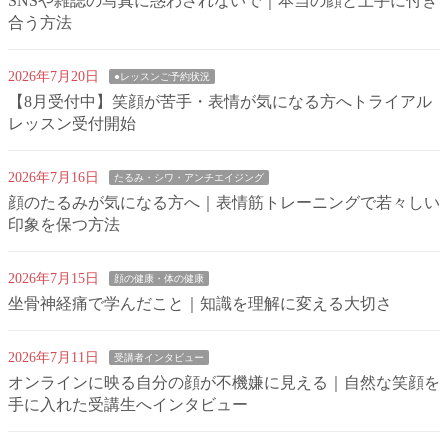
SNSや雑誌の写真に惑わされないで｜本当の顔と上手に付き
合う方法
2026年7月20日
●レッスンご予約状況
【8月受付中】笑顔が苦手・表情が気になる方へトライアル
レッスン受付開始
2026年7月16日
たるみ・シワ・アンチエイジング
顔のたるみが気になる方へ｜表情筋トレーニングで若々しい
印象を保つ方法
2026年7月15日
顔の健康・体の健康
坐骨神経痛で学んだこと｜知識を理解に変える大切さ
2026年7月11日
受講者インタビュー
オンラインに映る自分の顔が不機嫌に見える｜自然な笑顔を
手に入れた受講生へインタビュー