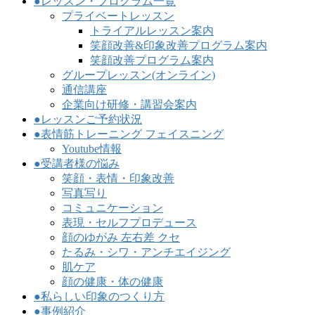
●レッスン・プログラム一覧
プライベートレッスン
トライアルレッスン案内
笑顔改善&印象改善プログラム案内
笑顔改善プログラム案内
グループレッスン(オンライン)
通信講座
企業向け研修・講習会案内
●レッスンご予約状況
●表情筋トレーニング フェイスニング
Youtube情報
●受講者様の悩み
笑顔・表情・印象改善
写真写り
コミュニケーション
表現・セルフプロデュース
顔のゆがみ 左右差 クセ
たるみ・シワ・アンチエイジング
肌ケア
顔の健康・体の健康
●私らしい印象のつくり方
●事例紹介