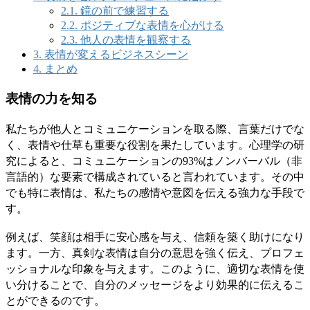
2.1.
鏡の前で練習する
2.2.
ポジティブな表情を心がける
2.3.
他人の表情を観察する
3.
表情が変えるビジネスシーン
4.
まとめ
表情の力を知る
私たちが他人とコミュニケーションを取る際、言葉だけでな
く、表情や仕草も重要な役割を果たしています。心理学の研
究によると、コミュニケーションの93%はノンバーバル（非
言語的）な要素で構成されていると言われています。その中
でも特に表情は、私たちの感情や意図を伝える強力な手段で
す。
例えば、笑顔は相手に安心感を与え、信頼を築く助けになり
ます。一方、真剣な表情は自分の意思を強く伝え、プロフェ
ッショナルな印象を与えます。このように、適切な表情を使
い分けることで、自分のメッセージをより効果的に伝えるこ
とができるのです。