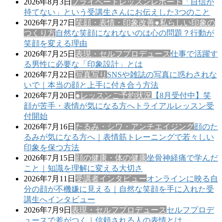
2026年8月3日
プライベートレッスンレポート
「自信が
持てない」という受講生さんにお伝えした3つのこと
2026年7月27日
笑顔・表情・印象改善
●私らしい印象の
つくり方
自然な笑顔になれないのは心の問題？行動が
笑顔を変える理由
2026年7月25日
表現・セルフプロデュース
仕事で活躍す
る男性に必要な「印象設計」とは
2026年7月22日
写真写り
SNSや雑誌の写真に惑わされな
いで｜本当の顔と上手に付き合う方法
2026年7月20日
●レッスンご予約状況
【8月受付中】笑
顔が苦手・表情が気になる方へトライアルレッスン受
付開始
2026年7月16日
たるみ・シワ・アンチエイジング
顔のた
るみが気になる方へ｜表情筋トレーニングで若々しい
印象を保つ方法
2026年7月15日
顔の健康・体の健康
坐骨神経痛で学んだ
こと｜知識を理解に変える大切さ
2026年7月11日
受講者インタビュー
オンラインに映る自
分の顔が不機嫌に見える｜自然な笑顔を手に入れた受
講生へインタビュー
2026年7月9日
表現・セルフプロデュース
セルフプロデ
ュースで差がつく｜信頼される人の表情とは