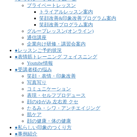
プライベートレッスン
トライアルレッスン案内
笑顔改善&印象改善プログラム案内
笑顔改善プログラム案内
グループレッスン(オンライン)
通信講座
企業向け研修・講習会案内
●レッスンご予約状況
●表情筋トレーニング フェイスニング
Youtube情報
●受講者様の悩み
笑顔・表情・印象改善
写真写り
コミュニケーション
表現・セルフプロデュース
顔のゆがみ 左右差 クセ
たるみ・シワ・アンチエイジング
肌ケア
顔の健康・体の健康
●私らしい印象のつくり方
●事例紹介