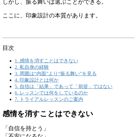
しかし、振る舞いは選ぶことができる。
ここに、印象設計の本質があります。
目次
1.
感情を消すことはできない
2.
私自身の経験
3.
周囲は“内面”より“振る舞い”を見る
4.
印象設計とは何か
5.
自信は「結果」であって「前提」ではない
6.
レッスンでは何をしているのか
7.
トライアルレッスンのご案内
感情を消すことはできない
「自信を持とう」
「不安になるな」