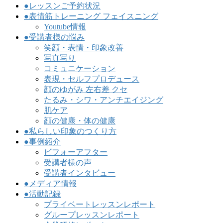
●レッスンご予約状況
●表情筋トレーニング フェイスニング
Youtube情報
●受講者様の悩み
笑顔・表情・印象改善
写真写り
コミュニケーション
表現・セルフプロデュース
顔のゆがみ 左右差 クセ
たるみ・シワ・アンチエイジング
肌ケア
顔の健康・体の健康
●私らしい印象のつくり方
●事例紹介
ビフォーアフター
受講者様の声
受講者インタビュー
●メディア情報
●活動記録
プライベートレッスンレポート
グループレッスンレポート