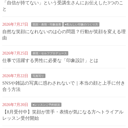
「自信が持てない」という受講生さんにお伝えした3つのこ
と
2026年7月27日
笑顔・表情・印象改善
●私らしい印象のつくり方
自然な笑顔になれないのは心の問題？行動が笑顔を変える理
由
2026年7月25日
表現・セルフプロデュース
仕事で活躍する男性に必要な「印象設計」とは
2026年7月22日
写真写り
SNSや雑誌の写真に惑わされないで｜本当の顔と上手に付き
合う方法
2026年7月20日
●レッスンご予約状況
【8月受付中】笑顔が苦手・表情が気になる方へトライアル
レッスン受付開始