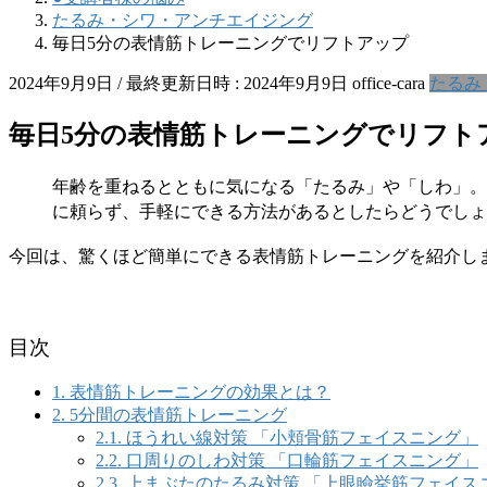
たるみ・シワ・アンチエイジング
毎日5分の表情筋トレーニングでリフトアップ
2024年9月9日
/ 最終更新日時 :
2024年9月9日
office-cara
たるみ
毎日5分の表情筋トレーニングでリフト
年齢を重ねるとともに気になる「たるみ」や「しわ」。
に頼らず、手軽にできる方法があるとしたらどうでしょ
今回は、驚くほど簡単にできる表情筋トレーニングを紹介し
目次
1.
表情筋トレーニングの効果とは？
2.
5分間の表情筋トレーニング
2.1.
ほうれい線対策 「小頬骨筋フェイスニング」
2.2.
口周りのしわ対策 「口輪筋フェイスニング」
2.3.
上まぶたのたるみ対策 「上眼瞼挙筋フェイス