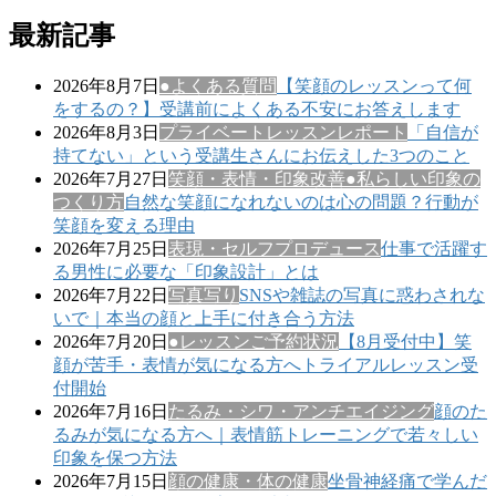
索:
最新記事
2026年8月7日
●よくある質問
【笑顔のレッスンって何
をするの？】受講前によくある不安にお答えします
2026年8月3日
プライベートレッスンレポート
「自信が
持てない」という受講生さんにお伝えした3つのこと
2026年7月27日
笑顔・表情・印象改善
●私らしい印象の
つくり方
自然な笑顔になれないのは心の問題？行動が
笑顔を変える理由
2026年7月25日
表現・セルフプロデュース
仕事で活躍す
る男性に必要な「印象設計」とは
2026年7月22日
写真写り
SNSや雑誌の写真に惑わされな
いで｜本当の顔と上手に付き合う方法
2026年7月20日
●レッスンご予約状況
【8月受付中】笑
顔が苦手・表情が気になる方へトライアルレッスン受
付開始
2026年7月16日
たるみ・シワ・アンチエイジング
顔のた
るみが気になる方へ｜表情筋トレーニングで若々しい
印象を保つ方法
2026年7月15日
顔の健康・体の健康
坐骨神経痛で学んだ