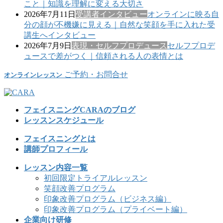
こと｜知識を理解に変える大切さ
2026年7月11日
受講者インタビュー
オンラインに映る自
分の顔が不機嫌に見える｜自然な笑顔を手に入れた受
講生へインタビュー
2026年7月9日
表現・セルフプロデュース
セルフプロデ
ュースで差がつく｜信頼される人の表情とは
ご予約・お問合せ
オンラインレッスン
フェイスニングCARAのブログ
レッスンスケジュール
フェイスニングとは
講師プロフィール
レッスン内容一覧
初回限定トライアルレッスン
笑顔改善プログラム
印象改善プログラム（ビジネス編）
印象改善プログラム（プライベート編）
企業向け研修