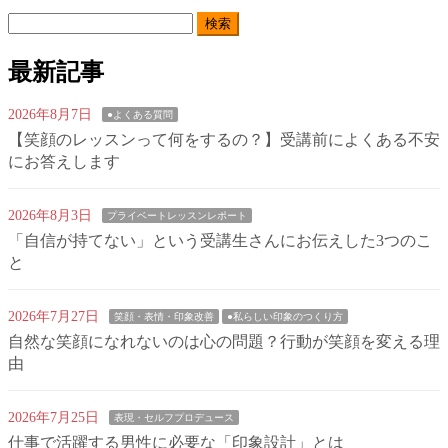
検
索:
最新記事
2026年8月7日
●よくある質問
【笑顔のレッスンって何をするの？】受講前によくある不安
にお答えします
2026年8月3日
プライベートレッスンレポート
「自信が持てない」という受講生さんにお伝えした3つのこ
と
2026年7月27日
笑顔・表情・印象改善
●私らしい印象のつくり方
自然な笑顔になれないのは心の問題？行動が笑顔を変える理
由
2026年7月25日
表現・セルフプロデュース
仕事で活躍する男性に必要な「印象設計」とは