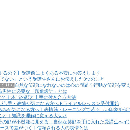
するの？】受講前によくある不安にお答えします
てない」という受講生さんにお伝えした3つのこと
つくり方
自然な笑顔になれないのは心の問題？行動が笑顔を変
る男性に必要な「印象設計」とは
いで｜本当の顔と上手に付き合う方法
が苦手・表情が気になる方へトライアルレッスン受付開始
るみが気になる方へ｜表情筋トレーニングで若々しい印象を保
こと｜知識を理解に変える大切さ
分の顔が不機嫌に見える｜自然な笑顔を手に入れた受講生へイ
ースで差がつく｜信頼される人の表情とは