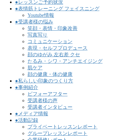
●レッスンご予約状況
●表情筋トレーニング フェイスニング
Youtube情報
●受講者様の悩み
笑顔・表情・印象改善
写真写り
コミュニケーション
表現・セルフプロデュース
顔のゆがみ 左右差 クセ
たるみ・シワ・アンチエイジング
肌ケア
顔の健康・体の健康
●私らしい印象のつくり方
●事例紹介
ビフォーアフター
受講者様の声
受講者インタビュー
●メディア情報
●活動記録
プライベートレッスンレポート
グループレッスンレポート
企業研修レポート