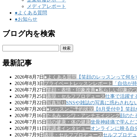
メディアレポート
●よくある質問
●お知らせ
ブログ内を検索
検
索:
最新記事
2026年8月7日
●よくある質問
【笑顔のレッスンって何を
2026年8月3日
プライベートレッスンレポート
「自信が持
2026年7月27日
笑顔・表情・印象改善
●私らしい印象の
2026年7月25日
表現・セルフプロデュース
仕事で活躍す
2026年7月22日
写真写り
SNSや雑誌の写真に惑わされな
2026年7月20日
●レッスンご予約状況
【8月受付中】笑顔
2026年7月16日
たるみ・シワ・アンチエイジング
顔のた
2026年7月15日
顔の健康・体の健康
坐骨神経痛で学んだ
2026年7月11日
受講者インタビュー
オンラインに映る自
2026年7月9日
表現・セルフプロデュース
セルフプロデュ