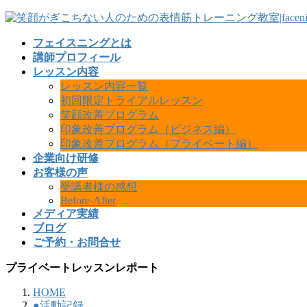
フェイスニングとは
講師プロフィール
レッスン内容
レッスン内容一覧
初回限定トライアルレッスン
笑顔改善プログラム
印象改善プログラム（ビジネス編）
印象改善プログラム（プライベート編）
企業向け研修
お客様の声
受講者様の感想
Before-After
メディア実績
ブログ
ご予約・お問合せ
プライベートレッスンレポート
HOME
●活動記録