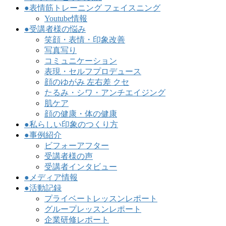
●表情筋トレーニング フェイスニング
Youtube情報
●受講者様の悩み
笑顔・表情・印象改善
写真写り
コミュニケーション
表現・セルフプロデュース
顔のゆがみ 左右差 クセ
たるみ・シワ・アンチエイジング
肌ケア
顔の健康・体の健康
●私らしい印象のつくり方
●事例紹介
ビフォーアフター
受講者様の声
受講者インタビュー
●メディア情報
●活動記録
プライベートレッスンレポート
グループレッスンレポート
企業研修レポート