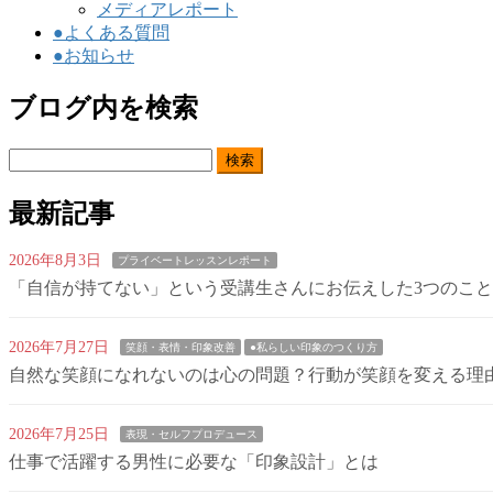
メディアレポート
●よくある質問
●お知らせ
ブログ内を検索
検
索:
最新記事
2026年8月3日
プライベートレッスンレポート
「自信が持てない」という受講生さんにお伝えした3つのこと
2026年7月27日
笑顔・表情・印象改善
●私らしい印象のつくり方
自然な笑顔になれないのは心の問題？行動が笑顔を変える理
2026年7月25日
表現・セルフプロデュース
仕事で活躍する男性に必要な「印象設計」とは