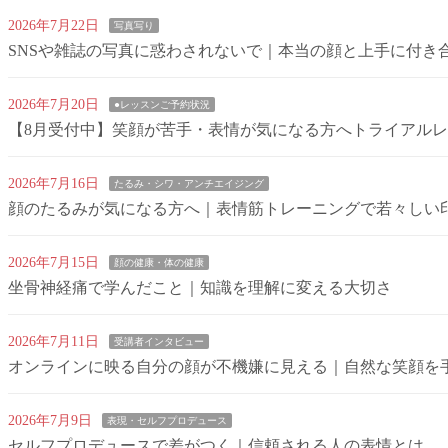
2026年7月22日
写真写り
SNSや雑誌の写真に惑わされないで｜本当の顔と上手に付き
2026年7月20日
●レッスンご予約状況
【8月受付中】笑顔が苦手・表情が気になる方へトライアル
2026年7月16日
たるみ・シワ・アンチエイジング
顔のたるみが気になる方へ｜表情筋トレーニングで若々しい
2026年7月15日
顔の健康・体の健康
坐骨神経痛で学んだこと｜知識を理解に変える大切さ
2026年7月11日
受講者インタビュー
オンラインに映る自分の顔が不機嫌に見える｜自然な笑顔を
2026年7月9日
表現・セルフプロデュース
セルフプロデュースで差がつく｜信頼される人の表情とは