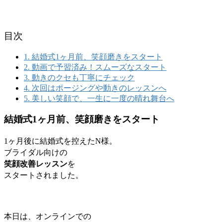
目次
1.
結婚式1ヶ月前、笑顔磨きをスタート
2.
動画で予習済み！スムーズなスタート
3.
動きのクセも丁寧にチェック
4.
次回はポージングや動きのレッスンへ
5.
美しい笑顔で、一生に一度の晴れ舞台へ
結婚式1ヶ月前、笑顔磨きをスタート
1ヶ月後に結婚式を
控えたN様。
ブライダル向けの
笑顔改善レッスン
を
スタートされました。
本日は、オンラインでの