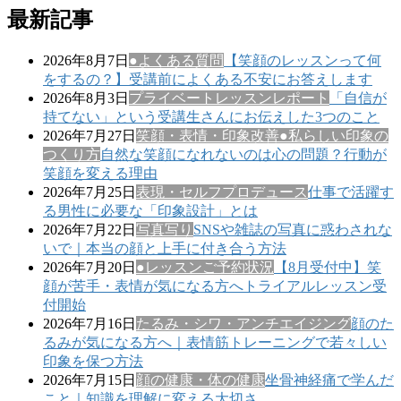
最新記事
2026年8月7日
●よくある質問
【笑顔のレッスンって何
をするの？】受講前によくある不安にお答えします
2026年8月3日
プライベートレッスンレポート
「自信が
持てない」という受講生さんにお伝えした3つのこと
2026年7月27日
笑顔・表情・印象改善
●私らしい印象の
つくり方
自然な笑顔になれないのは心の問題？行動が
笑顔を変える理由
2026年7月25日
表現・セルフプロデュース
仕事で活躍す
る男性に必要な「印象設計」とは
2026年7月22日
写真写り
SNSや雑誌の写真に惑わされな
いで｜本当の顔と上手に付き合う方法
2026年7月20日
●レッスンご予約状況
【8月受付中】笑
顔が苦手・表情が気になる方へトライアルレッスン受
付開始
2026年7月16日
たるみ・シワ・アンチエイジング
顔のた
るみが気になる方へ｜表情筋トレーニングで若々しい
印象を保つ方法
2026年7月15日
顔の健康・体の健康
坐骨神経痛で学んだ
こと｜知識を理解に変える大切さ