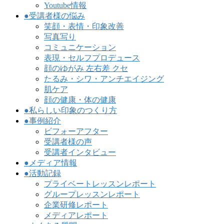
Youtube情報
●受講者様の悩み
笑顔・表情・印象改善
写真写り
コミュニケーション
表現・セルフプロデュース
顔のゆがみ 左右差 クセ
たるみ・シワ・アンチエイジング
肌ケア
顔の健康・体の健康
●私らしい印象のつくり方
●事例紹介
ビフォーアフター
受講者様の声
受講者インタビュー
●メディア情報
●活動記録
プライベートレッスンレポート
グループレッスンレポート
企業研修レポート
メディアレポート