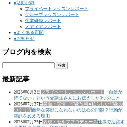
●活動記録
プライベートレッスンレポート
グループレッスンレポート
企業研修レポート
メディアレポート
●よくある質問
●お知らせ
ブログ内を検索
検
索:
最新記事
2026年8月3日
プライベートレッスンレポート
「自信が
持てない」という受講生さんにお伝えした3つのこと
2026年7月27日
笑顔・表情・印象改善
●私らしい印象の
つくり方
自然な笑顔になれないのは心の問題？行動が
笑顔を変える理由
2026年7月25日
表現・セルフプロデュース
仕事で活躍す