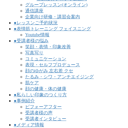
グループレッスン(オンライン)
通信講座
企業向け研修・講習会案内
●レッスンご予約状況
●表情筋トレーニング フェイスニング
Youtube情報
●受講者様の悩み
笑顔・表情・印象改善
写真写り
コミュニケーション
表現・セルフプロデュース
顔のゆがみ 左右差 クセ
たるみ・シワ・アンチエイジング
肌ケア
顔の健康・体の健康
●私らしい印象のつくり方
●事例紹介
ビフォーアフター
受講者様の声
受講者インタビュー
●メディア情報