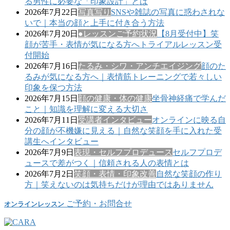
る男性に必要な「印象設計」とは
2026年7月22日
写真写り
SNSや雑誌の写真に惑わされな
いで｜本当の顔と上手に付き合う方法
2026年7月20日
●レッスンご予約状況
【8月受付中】笑
顔が苦手・表情が気になる方へトライアルレッスン受
付開始
2026年7月16日
たるみ・シワ・アンチエイジング
顔のた
るみが気になる方へ｜表情筋トレーニングで若々しい
印象を保つ方法
2026年7月15日
顔の健康・体の健康
坐骨神経痛で学んだ
こと｜知識を理解に変える大切さ
2026年7月11日
受講者インタビュー
オンラインに映る自
分の顔が不機嫌に見える｜自然な笑顔を手に入れた受
講生へインタビュー
2026年7月9日
表現・セルフプロデュース
セルフプロデ
ュースで差がつく｜信頼される人の表情とは
2026年7月2日
笑顔・表情・印象改善
自然な笑顔の作り
方｜笑えないのは気持ちだけが理由ではありません
ご予約・お問合せ
オンラインレッスン