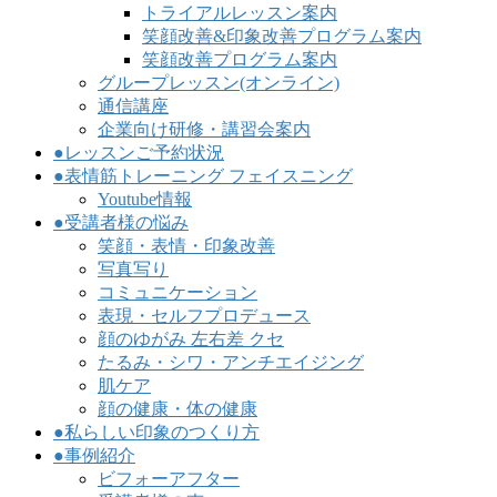
トライアルレッスン案内
笑顔改善&印象改善プログラム案内
笑顔改善プログラム案内
グループレッスン(オンライン)
通信講座
企業向け研修・講習会案内
●レッスンご予約状況
●表情筋トレーニング フェイスニング
Youtube情報
●受講者様の悩み
笑顔・表情・印象改善
写真写り
コミュニケーション
表現・セルフプロデュース
顔のゆがみ 左右差 クセ
たるみ・シワ・アンチエイジング
肌ケア
顔の健康・体の健康
●私らしい印象のつくり方
●事例紹介
ビフォーアフター