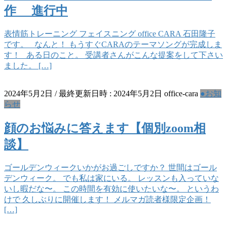
作 進行中
表情筋トレーニング フェイスニング office CARA 石田隆子
です。 なんと！ もうすぐCARAのテーマソングが完成しま
す！ ある日のこと。 受講者さんがこんな提案をして下さい
ました。 […]
2024年5月2日
/ 最終更新日時 :
2024年5月2日
office-cara
●お知
らせ
顔のお悩みに答えます【個別zoom相
談】
ゴールデンウィークいかがお過ごしですか？ 世間はゴール
デンウィーク。 でも私は家にいる。 レッスンも入っていな
いし暇だな〜。 この時間を有効に使いたいな〜。 というわ
けで 久しぶりに開催します！ メルマガ読者様限定企画！
[…]