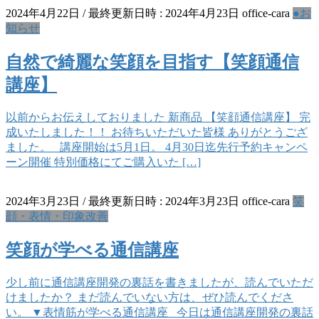
2024年4月22日
/ 最終更新日時 :
2024年4月23日
office-cara
●お
知らせ
自然で綺麗な笑顔を目指す【笑顔通信
講座】
以前からお伝えしておりました 新商品 【笑顔通信講座】 完
成いたしました！！ お待ちいただいた皆様 ありがとうござ
ました。 講座開始は5月1日。 4月30日迄先行予約キャンペ
ーン開催 特別価格にてご購入いた […]
2024年3月23日
/ 最終更新日時 :
2024年3月23日
office-cara
笑
顔・表情・印象改善
笑顔が学べる通信講座
少し前に通信講座開発の裏話を書きましたが、読んでいただ
けましたか？ まだ読んでいない方は、ぜひ読んでくださ
い。 ▼表情筋が学べる通信講座 今日は通信講座開発の裏話