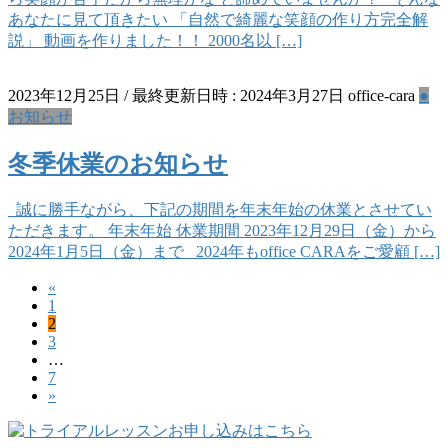
あなたに見て頂きたい 「自然で綺麗な笑顔の作り方完全解
説」 動画を作りました！！ 2000名以 […]
2023年12月25日
/ 最終更新日時 :
2024年3月27日
office-cara
●
お知らせ
冬季休業のお知らせ
誠に勝手ながら、下記の期間を年末年始の休業とさせてい
ただきます。 年末年始 休業期間 2023年12月29日（金）から
2024年1月5日（金）まで 2024年もoffice CARAをご愛顧 […]
«
投
固
1
稿
固
2
定
固
3
定
ペ
の
…
定
ペ
ー
固
7
ペ
ペ
ー
ジ
»
定
ー
ジ
ー
ペ
ジ
ー