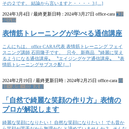
その２です。 結論から言いますと・・・・ 3 […]
2024年3月4日
/ 最終更新日時 :
2024年3月27日
office-cara
●お
知らせ
表情筋トレーニングが学べる通信講座
こんにちは。 office CARA代表 表情筋トレーニング フェイ
スニング講師 石田隆子です。 只今、新商品 〝綺麗に笑え
るようになる通信講座〟 〝エイジングケア通信講座〟 〝表
情筋トレーニングサブスク配 […]
2024年2月19日
/ 最終更新日時 :
2024年2月25日
office-cara
笑
顔・表情・印象改善
「自然で綺麗な笑顔の作り方」表情の
プロが解説します
綺麗な笑顔になりたい！ 自然な笑顔になりたい！ でも昔か
ら笑顔が苦手だから無理かな と諦めていませんか？ そんな