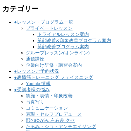
ジ
ジ
カテゴリー
送
り
●レッスン・プログラム一覧
プライベートレッスン
トライアルレッスン案内
笑顔改善&印象改善プログラム案内
笑顔改善プログラム案内
グループレッスン(オンライン)
通信講座
企業向け研修・講習会案内
●レッスンご予約状況
●表情筋トレーニング フェイスニング
Youtube情報
●受講者様の悩み
笑顔・表情・印象改善
写真写り
コミュニケーション
表現・セルフプロデュース
顔のゆがみ 左右差 クセ
たるみ・シワ・アンチエイジング