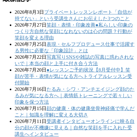
2026年8月3日
プライベートレッスンレポート
「自信が
持てない」という受講生さんにお伝えした3つのこと
2026年7月27日
笑顔・表情・印象改善
●私らしい印象の
つくり方
自然な笑顔になれないのは心の問題？行動が
笑顔を変える理由
2026年7月25日
表現・セルフプロデュース
仕事で活躍す
る男性に必要な「印象設計」とは
2026年7月22日
写真写り
SNSや雑誌の写真に惑わされな
いで｜本当の顔と上手に付き合う方法
2026年7月20日
●レッスンご予約状況
【8月受付中】笑
顔が苦手・表情が気になる方へトライアルレッスン受
付開始
2026年7月16日
たるみ・シワ・アンチエイジング
顔のた
るみが気になる方へ｜表情筋トレーニングで若々しい
印象を保つ方法
2026年7月15日
顔の健康・体の健康
坐骨神経痛で学んだ
こと｜知識を理解に変える大切さ
2026年7月11日
受講者インタビュー
オンラインに映る自
分の顔が不機嫌に見える｜自然な笑顔を手に入れた受
講生へインタビュー