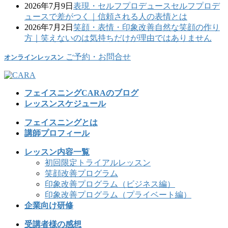
2026年7月9日
表現・セルフプロデュース
セルフプロデ
ュースで差がつく｜信頼される人の表情とは
2026年7月2日
笑顔・表情・印象改善
自然な笑顔の作り
方｜笑えないのは気持ちだけが理由ではありません
ご予約・お問合せ
オンラインレッスン
フェイスニングCARAのブログ
レッスンスケジュール
フェイスニングとは
講師プロフィール
レッスン内容一覧
初回限定トライアルレッスン
笑顔改善プログラム
印象改善プログラム（ビジネス編）
印象改善プログラム（プライベート編）
企業向け研修
受講者様の感想