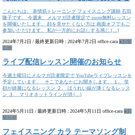
こんにちは。 表情筋トレーニング フェイスニング講師 石田
隆子です。 今週末、メルマガ読者限定で zoom無料レッスン
を開催いたします。 顔を見せたくない方は 画面オフでもご
参加いただけます。 私が一方的にお話しする感じ […]
2024年7月2日
/ 最終更新日時 :
2024年7月2日
office-cara
●お知
らせ
ライブ配信レッスン開催のお知らせ
今週土曜日にメルマガ読者限定で YouTubeライブレッスンを
予定しています。 そこであなたにお聞きします。 １. 笑
顔が綺麗になるレッスン ２. ほうれい線が薄くなるレッス
ン ３. マリオネットラインが消 […]
2024年5月11日
/ 最終更新日時 :
2024年5月11日
office-cara
●お
知らせ
フェイスニング カラ テーマソング制