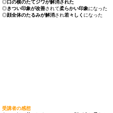
◎
口
の横のたてジワが解消された
◎
きつい印象が改善
されて
柔らかい印象
になった
◎
顔全体のたるみが解消
され
若々しく
になった
受講者の感想