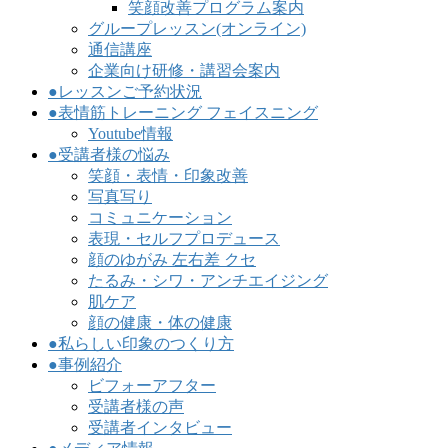
笑顔改善プログラム案内
グループレッスン(オンライン)
通信講座
企業向け研修・講習会案内
●レッスンご予約状況
●表情筋トレーニング フェイスニング
Youtube情報
●受講者様の悩み
笑顔・表情・印象改善
写真写り
コミュニケーション
表現・セルフプロデュース
顔のゆがみ 左右差 クセ
たるみ・シワ・アンチエイジング
肌ケア
顔の健康・体の健康
●私らしい印象のつくり方
●事例紹介
ビフォーアフター
受講者様の声
受講者インタビュー