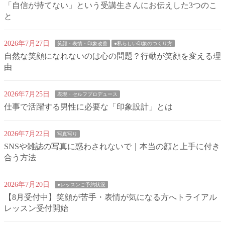
「自信が持てない」という受講生さんにお伝えした3つのこ
と
2026年7月27日
笑顔・表情・印象改善
●私らしい印象のつくり方
自然な笑顔になれないのは心の問題？行動が笑顔を変える理
由
2026年7月25日
表現・セルフプロデュース
仕事で活躍する男性に必要な「印象設計」とは
2026年7月22日
写真写り
SNSや雑誌の写真に惑わされないで｜本当の顔と上手に付き
合う方法
2026年7月20日
●レッスンご予約状況
【8月受付中】笑顔が苦手・表情が気になる方へトライアル
レッスン受付開始