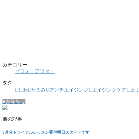
カテゴリー
ビフォーアフター
タグ
しわ
たるみ
アンチエイジング
エイジングケア
上
●お知らせ
前の記事
9月分トライアルレッスン受付明日スタートです