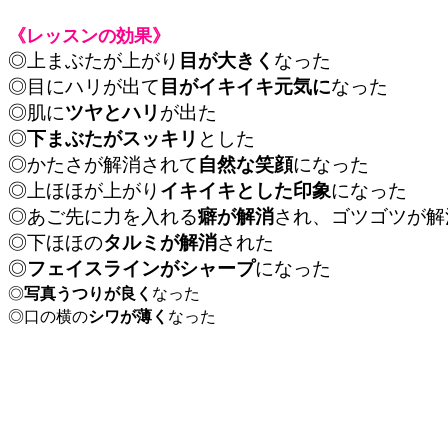
《レッスンの効果》
◎上まぶたが上がり
目が大きく
なった
◎目にハリが出て
目がイキイキ元気に
なった
◎肌に
ツヤとハリ
が出た
◎
下まぶたがスッキリ
とした
◎かたさが解消されて
自然な笑顔
になった
◎上ほほが上がり
イキイキとした印象
になった
◎あご先に力を入れる
癖が解消
され、ゴツゴツが解
◎下ほほの
タルミが解消
された
◎
フェイスラインがシャープ
になった
◎
写真うつりが良く
なった
◎口の横の
シワが薄く
なった