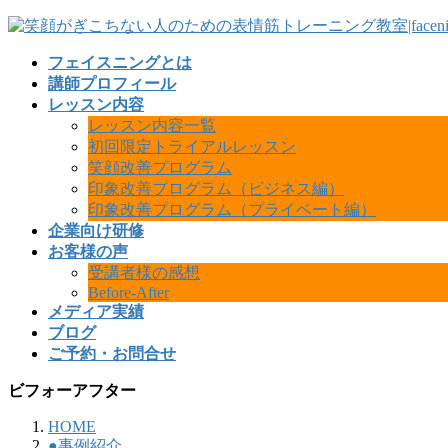
フェイスニングとは
講師プロフィール
レッスン内容
レッスン内容一覧
初回限定トライアルレッスン
笑顔改善プログラム
印象改善プログラム（ビジネス編）
印象改善プログラム（プライベート編）
企業向け研修
お客様の声
受講者様の感想
Before-After
メディア実績
ブログ
ご予約・お問合せ
ビフォーアフター
HOME
●事例紹介