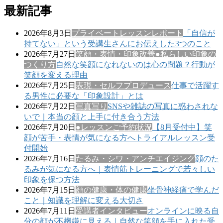
最新記事
2026年8月3日
プライベートレッスンレポート
「自信が
持てない」という受講生さんにお伝えした3つのこと
2026年7月27日
笑顔・表情・印象改善
●私らしい印象の
つくり方
自然な笑顔になれないのは心の問題？行動が
笑顔を変える理由
2026年7月25日
表現・セルフプロデュース
仕事で活躍す
る男性に必要な「印象設計」とは
2026年7月22日
写真写り
SNSや雑誌の写真に惑わされな
いで｜本当の顔と上手に付き合う方法
2026年7月20日
●レッスンご予約状況
【8月受付中】笑
顔が苦手・表情が気になる方へトライアルレッスン受
付開始
2026年7月16日
たるみ・シワ・アンチエイジング
顔のた
るみが気になる方へ｜表情筋トレーニングで若々しい
印象を保つ方法
2026年7月15日
顔の健康・体の健康
坐骨神経痛で学んだ
こと｜知識を理解に変える大切さ
2026年7月11日
受講者インタビュー
オンラインに映る自
分の顔が不機嫌に見える｜自然な笑顔を手に入れた受