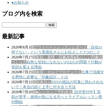
●お知らせ
ブログ内を検索
検
索:
最新記事
2026年8月3日
プライベートレッスンレポート
「自信が
持てない」という受講生さんにお伝えした3つのこと
2026年7月27日
笑顔・表情・印象改善
●私らしい印象の
つくり方
自然な笑顔になれないのは心の問題？行動が
笑顔を変える理由
2026年7月25日
表現・セルフプロデュース
仕事で活躍す
る男性に必要な「印象設計」とは
2026年7月22日
写真写り
SNSや雑誌の写真に惑わされな
いで｜本当の顔と上手に付き合う方法
2026年7月20日
●レッスンご予約状況
【8月受付中】笑
顔が苦手・表情が気になる方へトライアルレッスン受
付開始