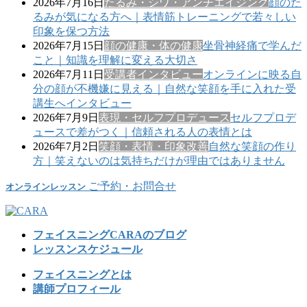
2026年7月16日
たるみ・シワ・アンチエイジング
顔のた
るみが気になる方へ｜表情筋トレーニングで若々しい
印象を保つ方法
2026年7月15日
顔の健康・体の健康
坐骨神経痛で学んだ
こと｜知識を理解に変える大切さ
2026年7月11日
受講者インタビュー
オンラインに映る自
分の顔が不機嫌に見える｜自然な笑顔を手に入れた受
講生へインタビュー
2026年7月9日
表現・セルフプロデュース
セルフプロデ
ュースで差がつく｜信頼される人の表情とは
2026年7月2日
笑顔・表情・印象改善
自然な笑顔の作り
方｜笑えないのは気持ちだけが理由ではありません
ご予約・お問合せ
オンラインレッスン
フェイスニングCARAのブログ
レッスンスケジュール
フェイスニングとは
講師プロフィール