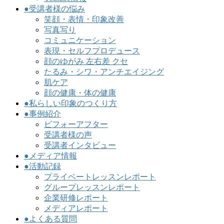
●受講者様の悩み
笑顔・表情・印象改善
写真写り
コミュニケーション
表現・セルフプロデュース
顔のゆがみ 左右差 クセ
たるみ・シワ・アンチエイジング
肌ケア
顔の健康・体の健康
●私らしい印象のつくり方
●事例紹介
ビフォーアフター
受講者様の声
受講者インタビュー
●メディア情報
●活動記録
プライベートレッスンレポート
グループレッスンレポート
企業研修レポート
メディアレポート
●よくある質問