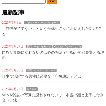
検
索:
最新記事
2026年8月3日
プライベートレッスンレポート
「自信が持てない」という受講生さんにお伝えした3つのこ
と
2026年7月27日
笑顔・表情・印象改善
●私らしい印象のつくり方
自然な笑顔になれないのは心の問題？行動が笑顔を変える理
由
2026年7月25日
表現・セルフプロデュース
仕事で活躍する男性に必要な「印象設計」とは
2026年7月22日
写真写り
SNSや雑誌の写真に惑わされないで｜本当の顔と上手に付き
合う方法