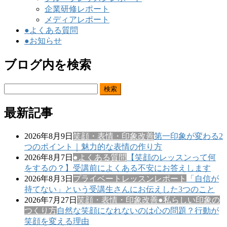
企業研修レポート
メディアレポート
●よくある質問
●お知らせ
ブログ内を検索
検
索:
最新記事
2026年8月9日
笑顔・表情・印象改善
第一印象が変わる2
つのポイント｜魅力的な表情の作り方
2026年8月7日
●よくある質問
【笑顔のレッスンって何
をするの？】受講前によくある不安にお答えします
2026年8月3日
プライベートレッスンレポート
「自信が
持てない」という受講生さんにお伝えした3つのこと
2026年7月27日
笑顔・表情・印象改善
●私らしい印象の
つくり方
自然な笑顔になれないのは心の問題？行動が
笑顔を変える理由