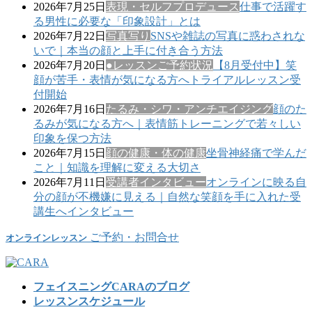
2026年7月25日
表現・セルフプロデュース
仕事で活躍す
る男性に必要な「印象設計」とは
2026年7月22日
写真写り
SNSや雑誌の写真に惑わされな
いで｜本当の顔と上手に付き合う方法
2026年7月20日
●レッスンご予約状況
【8月受付中】笑
顔が苦手・表情が気になる方へトライアルレッスン受
付開始
2026年7月16日
たるみ・シワ・アンチエイジング
顔のた
るみが気になる方へ｜表情筋トレーニングで若々しい
印象を保つ方法
2026年7月15日
顔の健康・体の健康
坐骨神経痛で学んだ
こと｜知識を理解に変える大切さ
2026年7月11日
受講者インタビュー
オンラインに映る自
分の顔が不機嫌に見える｜自然な笑顔を手に入れた受
講生へインタビュー
ご予約・お問合せ
オンラインレッスン
フェイスニングCARAのブログ
レッスンスケジュール