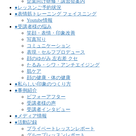
企業向け研修・講習会案内
●レッスンご予約状況
●表情筋トレーニング フェイスニング
Youtube情報
●受講者様の悩み
笑顔・表情・印象改善
写真写り
コミュニケーション
表現・セルフプロデュース
顔のゆがみ 左右差 クセ
たるみ・シワ・アンチエイジング
肌ケア
顔の健康・体の健康
●私らしい印象のつくり方
●事例紹介
ビフォーアフター
受講者様の声
受講者インタビュー
●メディア情報
●活動記録
プライベートレッスンレポート
グループレッスンレポート