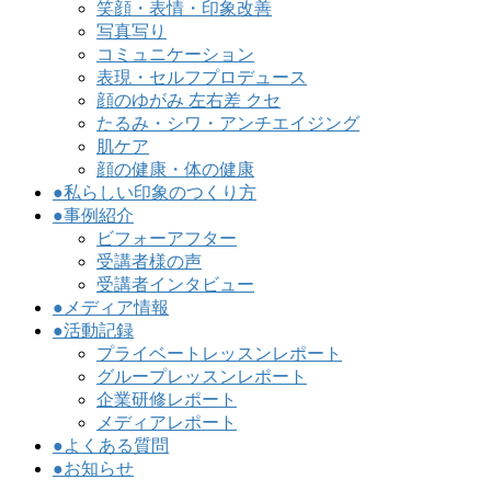
笑顔・表情・印象改善
写真写り
コミュニケーション
表現・セルフプロデュース
顔のゆがみ 左右差 クセ
たるみ・シワ・アンチエイジング
肌ケア
顔の健康・体の健康
●私らしい印象のつくり方
●事例紹介
ビフォーアフター
受講者様の声
受講者インタビュー
●メディア情報
●活動記録
プライベートレッスンレポート
グループレッスンレポート
企業研修レポート
メディアレポート
●よくある質問
●お知らせ