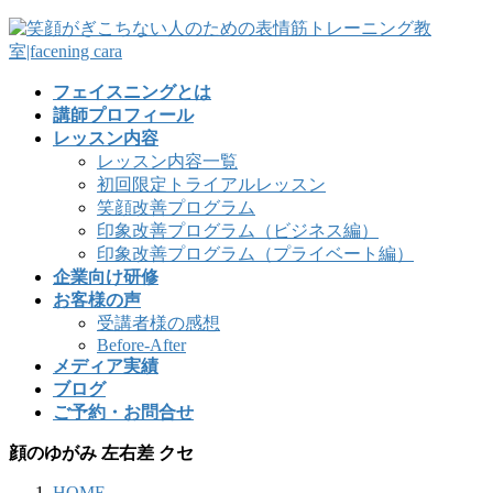
フェイスニングとは
講師プロフィール
レッスン内容
レッスン内容一覧
初回限定トライアルレッスン
笑顔改善プログラム
印象改善プログラム（ビジネス編）
印象改善プログラム（プライベート編）
企業向け研修
お客様の声
受講者様の感想
Before-After
メディア実績
ブログ
ご予約・お問合せ
顔のゆがみ 左右差 クセ
HOME