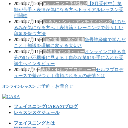
2026年7月20日
●レッスンご予約状況
【8月受付中】笑
顔が苦手・表情が気になる方へトライアルレッスン受
付開始
2026年7月16日
たるみ・シワ・アンチエイジング
顔のた
るみが気になる方へ｜表情筋トレーニングで若々しい
印象を保つ方法
2026年7月15日
顔の健康・体の健康
坐骨神経痛で学んだ
こと｜知識を理解に変える大切さ
2026年7月11日
受講者インタビュー
オンラインに映る自
分の顔が不機嫌に見える｜自然な笑顔を手に入れた受
講生へインタビュー
2026年7月9日
表現・セルフプロデュース
セルフプロデ
ュースで差がつく｜信頼される人の表情とは
ご予約・お問合せ
オンラインレッスン
フェイスニングCARAのブログ
レッスンスケジュール
フェイスニングとは