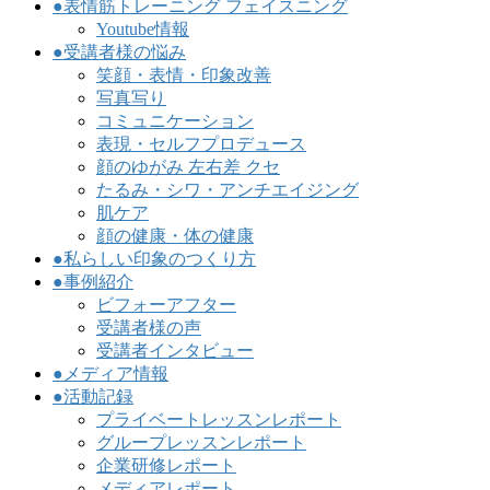
●表情筋トレーニング フェイスニング
Youtube情報
●受講者様の悩み
笑顔・表情・印象改善
写真写り
コミュニケーション
表現・セルフプロデュース
顔のゆがみ 左右差 クセ
たるみ・シワ・アンチエイジング
肌ケア
顔の健康・体の健康
●私らしい印象のつくり方
●事例紹介
ビフォーアフター
受講者様の声
受講者インタビュー
●メディア情報
●活動記録
プライベートレッスンレポート
グループレッスンレポート
企業研修レポート
メディアレポート