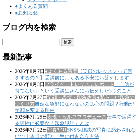
●よくある質問
●お知らせ
ブログ内を検索
検
索:
最新記事
2026年8月7日
●よくある質問
【笑顔のレッスンって何
をするの？】受講前によくある不安にお答えします
2026年8月3日
プライベートレッスンレポート
「自信が
持てない」という受講生さんにお伝えした3つのこと
2026年7月27日
笑顔・表情・印象改善
●私らしい印象の
つくり方
自然な笑顔になれないのは心の問題？行動が
笑顔を変える理由
2026年7月25日
表現・セルフプロデュース
仕事で活躍す
る男性に必要な「印象設計」とは
2026年7月22日
写真写り
SNSや雑誌の写真に惑わされな
いで｜本当の顔と上手に付き合う方法