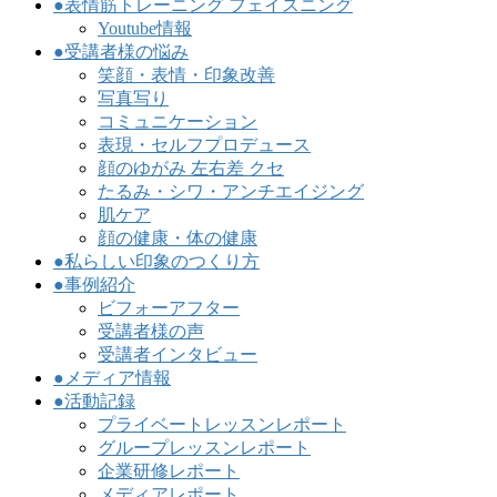
●表情筋トレーニング フェイスニング
Youtube情報
●受講者様の悩み
笑顔・表情・印象改善
写真写り
コミュニケーション
表現・セルフプロデュース
顔のゆがみ 左右差 クセ
たるみ・シワ・アンチエイジング
肌ケア
顔の健康・体の健康
●私らしい印象のつくり方
●事例紹介
ビフォーアフター
受講者様の声
受講者インタビュー
●メディア情報
●活動記録
プライベートレッスンレポート
グループレッスンレポート
企業研修レポート
メディアレポート