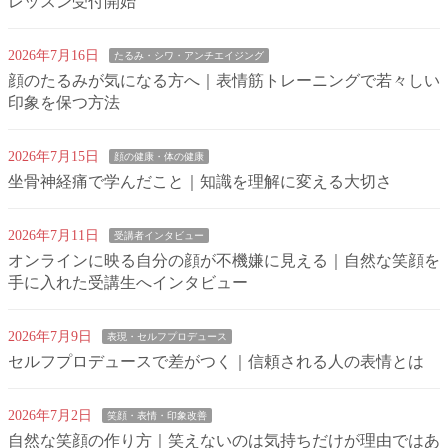
レッスン受付開始
2026年7月16日
たるみ・シワ・アンチエイジング
顔のたるみが気になる方へ｜表情筋トレーニングで若々しい
印象を保つ方法
2026年7月15日
顔の健康・体の健康
坐骨神経痛で学んだこと｜知識を理解に変える大切さ
2026年7月11日
受講者インタビュー
オンラインに映る自分の顔が不機嫌に見える｜自然な笑顔を
手に入れた受講生へインタビュー
2026年7月9日
表現・セルフプロデュース
セルフプロデュースで差がつく｜信頼される人の表情とは
2026年7月2日
笑顔・表情・印象改善
自然な笑顔の作り方｜笑えないのは気持ちだけが理由ではあ