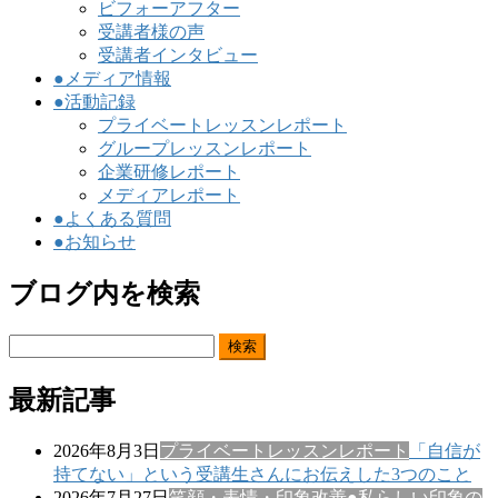
ビフォーアフター
受講者様の声
受講者インタビュー
●メディア情報
●活動記録
プライベートレッスンレポート
グループレッスンレポート
企業研修レポート
メディアレポート
●よくある質問
●お知らせ
ブログ内を検索
検
索:
最新記事
2026年8月3日
プライベートレッスンレポート
「自信が
持てない」という受講生さんにお伝えした3つのこと
2026年7月27日
笑顔・表情・印象改善
●私らしい印象の