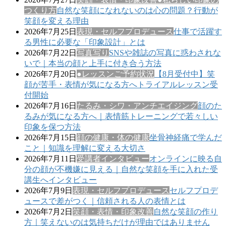
つくり方
自然な笑顔になれないのは心の問題？行動が
笑顔を変える理由
2026年7月25日
表現・セルフプロデュース
仕事で活躍す
る男性に必要な「印象設計」とは
2026年7月22日
写真写り
SNSや雑誌の写真に惑わされな
いで｜本当の顔と上手に付き合う方法
2026年7月20日
●レッスンご予約状況
【8月受付中】笑
顔が苦手・表情が気になる方へトライアルレッスン受
付開始
2026年7月16日
たるみ・シワ・アンチエイジング
顔のた
るみが気になる方へ｜表情筋トレーニングで若々しい
印象を保つ方法
2026年7月15日
顔の健康・体の健康
坐骨神経痛で学んだ
こと｜知識を理解に変える大切さ
2026年7月11日
受講者インタビュー
オンラインに映る自
分の顔が不機嫌に見える｜自然な笑顔を手に入れた受
講生へインタビュー
2026年7月9日
表現・セルフプロデュース
セルフプロデ
ュースで差がつく｜信頼される人の表情とは
2026年7月2日
笑顔・表情・印象改善
自然な笑顔の作り
方｜笑えないのは気持ちだけが理由ではありません