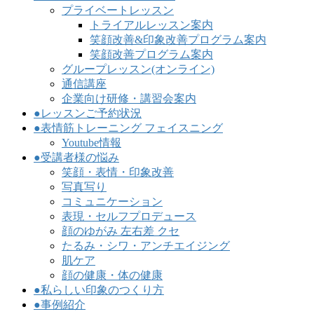
プライベートレッスン
トライアルレッスン案内
笑顔改善&印象改善プログラム案内
笑顔改善プログラム案内
グループレッスン(オンライン)
通信講座
企業向け研修・講習会案内
●レッスンご予約状況
●表情筋トレーニング フェイスニング
Youtube情報
●受講者様の悩み
笑顔・表情・印象改善
写真写り
コミュニケーション
表現・セルフプロデュース
顔のゆがみ 左右差 クセ
たるみ・シワ・アンチエイジング
肌ケア
顔の健康・体の健康
●私らしい印象のつくり方
●事例紹介