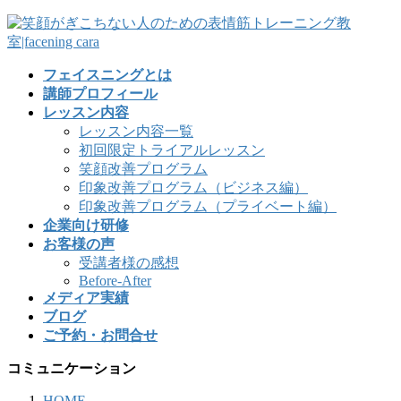
フェイスニングとは
講師プロフィール
レッスン内容
レッスン内容一覧
初回限定トライアルレッスン
笑顔改善プログラム
印象改善プログラム（ビジネス編）
印象改善プログラム（プライベート編）
企業向け研修
お客様の声
受講者様の感想
Before-After
メディア実績
ブログ
ご予約・お問合せ
コミュニケーション
HOME