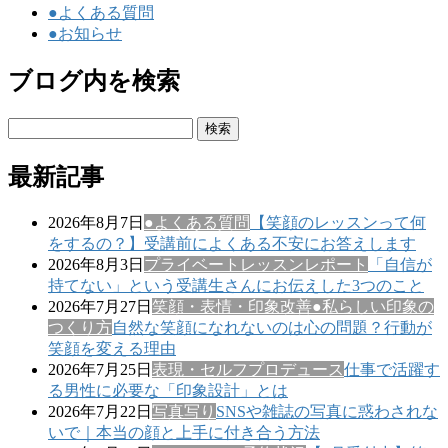
●よくある質問
●お知らせ
ブログ内を検索
検
索:
最新記事
2026年8月7日
●よくある質問
【笑顔のレッスンって何
をするの？】受講前によくある不安にお答えします
2026年8月3日
プライベートレッスンレポート
「自信が
持てない」という受講生さんにお伝えした3つのこと
2026年7月27日
笑顔・表情・印象改善
●私らしい印象の
つくり方
自然な笑顔になれないのは心の問題？行動が
笑顔を変える理由
2026年7月25日
表現・セルフプロデュース
仕事で活躍す
る男性に必要な「印象設計」とは
2026年7月22日
写真写り
SNSや雑誌の写真に惑わされな
いで｜本当の顔と上手に付き合う方法