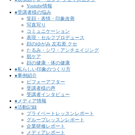
Youtube情報
●受講者様の悩み
笑顔・表情・印象改善
写真写り
コミュニケーション
表現・セルフプロデュース
顔のゆがみ 左右差 クセ
たるみ・シワ・アンチエイジング
肌ケア
顔の健康・体の健康
●私らしい印象のつくり方
●事例紹介
ビフォーアフター
受講者様の声
受講者インタビュー
●メディア情報
●活動記録
プライベートレッスンレポート
グループレッスンレポート
企業研修レポート
メディアレポート