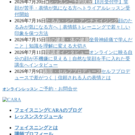
2026年7月20日
●レッスンご予約状況
【8月受付中】笑
顔が苦手・表情が気になる方へトライアルレッスン受
付開始
2026年7月16日
たるみ・シワ・アンチエイジング
顔のた
るみが気になる方へ｜表情筋トレーニングで若々しい
印象を保つ方法
2026年7月15日
顔の健康・体の健康
坐骨神経痛で学んだ
こと｜知識を理解に変える大切さ
2026年7月11日
受講者インタビュー
オンラインに映る自
分の顔が不機嫌に見える｜自然な笑顔を手に入れた受
講生へインタビュー
2026年7月9日
表現・セルフプロデュース
セルフプロデ
ュースで差がつく｜信頼される人の表情とは
ご予約・お問合せ
オンラインレッスン
フェイスニングCARAのブログ
レッスンスケジュール
フェイスニングとは
講師プロフィール