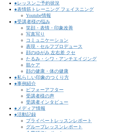
●レッスンご予約状況
●表情筋トレーニング フェイスニング
Youtube情報
●受講者様の悩み
笑顔・表情・印象改善
写真写り
コミュニケーション
表現・セルフプロデュース
顔のゆがみ 左右差 クセ
たるみ・シワ・アンチエイジング
肌ケア
顔の健康・体の健康
●私らしい印象のつくり方
●事例紹介
ビフォーアフター
受講者様の声
受講者インタビュー
●メディア情報
●活動記録
プライベートレッスンレポート
グループレッスンレポート