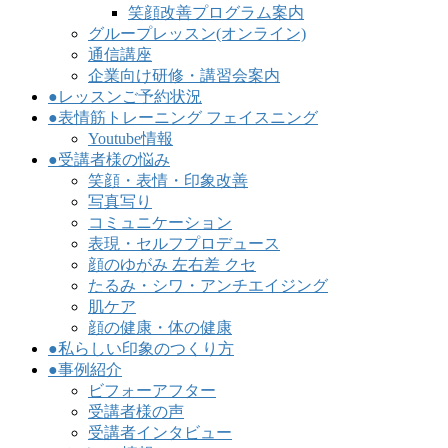
笑顔改善プログラム案内
グループレッスン(オンライン)
通信講座
企業向け研修・講習会案内
●レッスンご予約状況
●表情筋トレーニング フェイスニング
Youtube情報
●受講者様の悩み
笑顔・表情・印象改善
写真写り
コミュニケーション
表現・セルフプロデュース
顔のゆがみ 左右差 クセ
たるみ・シワ・アンチエイジング
肌ケア
顔の健康・体の健康
●私らしい印象のつくり方
●事例紹介
ビフォーアフター
受講者様の声
受講者インタビュー