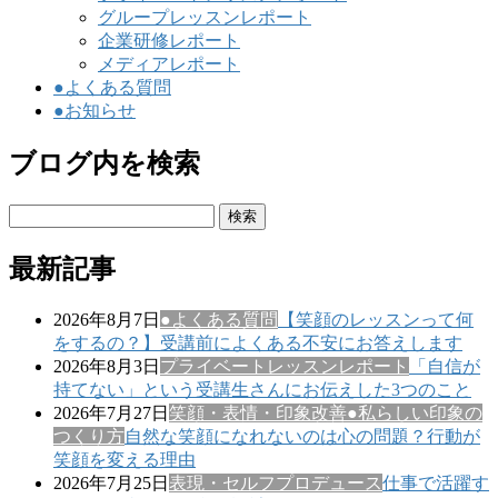
グループレッスンレポート
企業研修レポート
メディアレポート
●よくある質問
●お知らせ
ブログ内を検索
検
索:
最新記事
2026年8月7日
●よくある質問
【笑顔のレッスンって何
をするの？】受講前によくある不安にお答えします
2026年8月3日
プライベートレッスンレポート
「自信が
持てない」という受講生さんにお伝えした3つのこと
2026年7月27日
笑顔・表情・印象改善
●私らしい印象の
つくり方
自然な笑顔になれないのは心の問題？行動が
笑顔を変える理由
2026年7月25日
表現・セルフプロデュース
仕事で活躍す