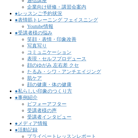
通信講座
企業向け研修・講習会案内
●レッスンご予約状況
●表情筋トレーニング フェイスニング
Youtube情報
●受講者様の悩み
笑顔・表情・印象改善
写真写り
コミュニケーション
表現・セルフプロデュース
顔のゆがみ 左右差 クセ
たるみ・シワ・アンチエイジング
肌ケア
顔の健康・体の健康
●私らしい印象のつくり方
●事例紹介
ビフォーアフター
受講者様の声
受講者インタビュー
●メディア情報
●活動記録
プライベートレッスンレポート