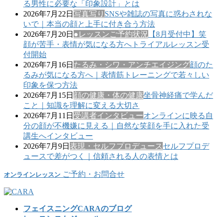
る男性に必要な「印象設計」とは
2026年7月22日
写真写り
SNSや雑誌の写真に惑わされな
いで｜本当の顔と上手に付き合う方法
2026年7月20日
●レッスンご予約状況
【8月受付中】笑
顔が苦手・表情が気になる方へトライアルレッスン受
付開始
2026年7月16日
たるみ・シワ・アンチエイジング
顔のた
るみが気になる方へ｜表情筋トレーニングで若々しい
印象を保つ方法
2026年7月15日
顔の健康・体の健康
坐骨神経痛で学んだ
こと｜知識を理解に変える大切さ
2026年7月11日
受講者インタビュー
オンラインに映る自
分の顔が不機嫌に見える｜自然な笑顔を手に入れた受
講生へインタビュー
2026年7月9日
表現・セルフプロデュース
セルフプロデ
ュースで差がつく｜信頼される人の表情とは
ご予約・お問合せ
オンラインレッスン
フェイスニングCARAのブログ