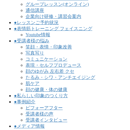
グループレッスン(オンライン)
通信講座
企業向け研修・講習会案内
●レッスンご予約状況
●表情筋トレーニング フェイスニング
Youtube情報
●受講者様の悩み
笑顔・表情・印象改善
写真写り
コミュニケーション
表現・セルフプロデュース
顔のゆがみ 左右差 クセ
たるみ・シワ・アンチエイジング
肌ケア
顔の健康・体の健康
●私らしい印象のつくり方
●事例紹介
ビフォーアフター
受講者様の声
受講者インタビュー
●メディア情報