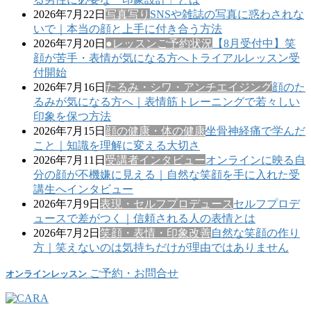
2026年7月22日
写真写り
SNSや雑誌の写真に惑わされな
いで｜本当の顔と上手に付き合う方法
2026年7月20日
●レッスンご予約状況
【8月受付中】笑
顔が苦手・表情が気になる方へトライアルレッスン受
付開始
2026年7月16日
たるみ・シワ・アンチエイジング
顔のた
るみが気になる方へ｜表情筋トレーニングで若々しい
印象を保つ方法
2026年7月15日
顔の健康・体の健康
坐骨神経痛で学んだ
こと｜知識を理解に変える大切さ
2026年7月11日
受講者インタビュー
オンラインに映る自
分の顔が不機嫌に見える｜自然な笑顔を手に入れた受
講生へインタビュー
2026年7月9日
表現・セルフプロデュース
セルフプロデ
ュースで差がつく｜信頼される人の表情とは
2026年7月2日
笑顔・表情・印象改善
自然な笑顔の作り
方｜笑えないのは気持ちだけが理由ではありません
ご予約・お問合せ
オンラインレッスン