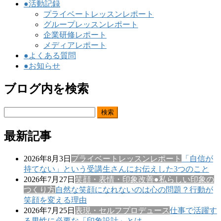
●活動記録
プライベートレッスンレポート
グループレッスンレポート
企業研修レポート
メディアレポート
●よくある質問
●お知らせ
ブログ内を検索
検
索:
最新記事
2026年8月3日
プライベートレッスンレポート
「自信が
持てない」という受講生さんにお伝えした3つのこと
2026年7月27日
笑顔・表情・印象改善
●私らしい印象の
つくり方
自然な笑顔になれないのは心の問題？行動が
笑顔を変える理由
2026年7月25日
表現・セルフプロデュース
仕事で活躍す
る男性に必要な「印象設計」とは