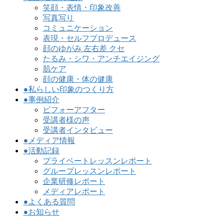
笑顔・表情・印象改善
写真写り
コミュニケーション
表現・セルフプロデュース
顔のゆがみ 左右差 クセ
たるみ・シワ・アンチエイジング
肌ケア
顔の健康・体の健康
●私らしい印象のつくり方
●事例紹介
ビフォーアフター
受講者様の声
受講者インタビュー
●メディア情報
●活動記録
プライベートレッスンレポート
グループレッスンレポート
企業研修レポート
メディアレポート
●よくある質問
●お知らせ