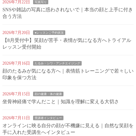
2026年7月22日
写真写り
SNSや雑誌の写真に惑わされないで｜本当の顔と上手に付き
合う方法
2026年7月20日
●レッスンご予約状況
【8月受付中】笑顔が苦手・表情が気になる方へトライアル
レッスン受付開始
2026年7月16日
たるみ・シワ・アンチエイジング
顔のたるみが気になる方へ｜表情筋トレーニングで若々しい
印象を保つ方法
2026年7月15日
顔の健康・体の健康
坐骨神経痛で学んだこと｜知識を理解に変える大切さ
2026年7月11日
受講者インタビュー
オンラインに映る自分の顔が不機嫌に見える｜自然な笑顔を
手に入れた受講生へインタビュー