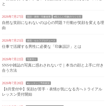
と
2026年7月27日
笑顔・表情・印象改善
●私らしい印象のつくり方
自然な笑顔になれないのは心の問題？行動が笑顔を変える理
由
2026年7月25日
表現・セルフプロデュース
仕事で活躍する男性に必要な「印象設計」とは
2026年7月22日
写真写り
SNSや雑誌の写真に惑わされないで｜本当の顔と上手に付き
合う方法
2026年7月20日
●レッスンご予約状況
【8月受付中】笑顔が苦手・表情が気になる方へトライアル
レッスン受付開始