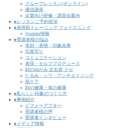
グループレッスン(オンライン)
通信講座
企業向け研修・講習会案内
●レッスンご予約状況
●表情筋トレーニング フェイスニング
Youtube情報
●受講者様の悩み
笑顔・表情・印象改善
写真写り
コミュニケーション
表現・セルフプロデュース
顔のゆがみ 左右差 クセ
たるみ・シワ・アンチエイジング
肌ケア
顔の健康・体の健康
●私らしい印象のつくり方
●事例紹介
ビフォーアフター
受講者様の声
受講者インタビュー
●メディア情報