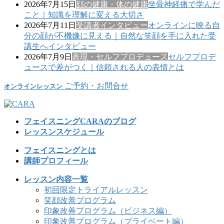
2026年7月15日
顔の健康・体の健康
坐骨神経痛で学んだ
こと｜知識を理解に変える大切さ
2026年7月11日
受講者インタビュー
オンラインに映る自
分の顔が不機嫌に見える｜自然な笑顔を手に入れた受
講生へインタビュー
2026年7月9日
表現・セルフプロデュース
セルフプロデ
ュースで差がつく｜信頼される人の表情とは
ご予約・お問合せ
オンラインレッスン
フェイスニングCARAのブログ
レッスンスケジュール
フェイスニングとは
講師プロフィール
レッスン内容一覧
初回限定トライアルレッスン
笑顔改善プログラム
印象改善プログラム（ビジネス編）
印象改善プログラム（プライベート編）