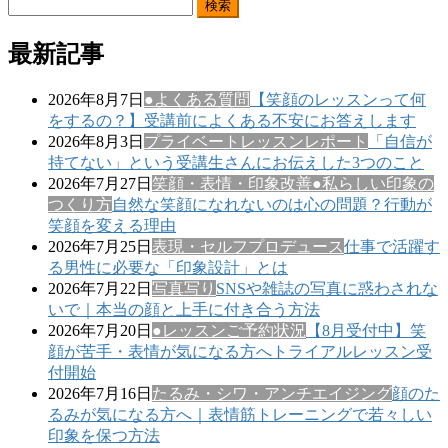
検
索:
最新記事
2026年8月7日
●よくある質問
【笑顔のレッスンって何
をするの？】受講前によくある不安にお答えします
2026年8月3日
プライベートレッスンレポート
「自信が
持てない」という受講生さんにお伝えした3つのこと
2026年7月27日
笑顔・表情・印象改善
●私らしい印象の
つくり方
自然な笑顔になれないのは心の問題？行動が
笑顔を変える理由
2026年7月25日
表現・セルフプロデュース
仕事で活躍す
る男性に必要な「印象設計」とは
2026年7月22日
写真写り
SNSや雑誌の写真に惑わされな
いで｜本当の顔と上手に付き合う方法
2026年7月20日
●レッスンご予約状況
【8月受付中】笑
顔が苦手・表情が気になる方へトライアルレッスン受
付開始
2026年7月16日
たるみ・シワ・アンチエイジング
顔のた
るみが気になる方へ｜表情筋トレーニングで若々しい
印象を保つ方法