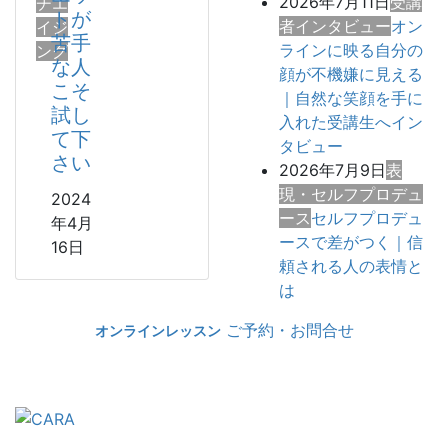
2026年7月11日
受講
チエ
トが
者インタビュー
オン
イジ
苦手
ラインに映る自分の
ング
な人
顔が不機嫌に見える
こそ
｜自然な笑顔を手に
試し
入れた受講生へイン
て下
タビュー
さい
2026年7月9日
表
現・セルフプロデュ
2024
ース
セルフプロデュ
年4月
ースで差がつく｜信
16日
頼される人の表情と
は
ご予約・お問合せ
オンラインレッスン