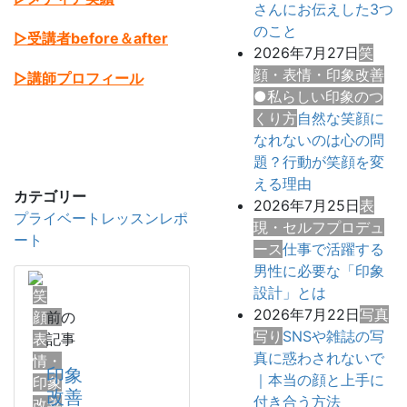
さんにお伝えした3つ
のこと
▷受講者before＆after
2026年7月27日
笑
顔・表情・印象改善
▷講師プロフィール
●私らしい印象のつ
くり方
自然な笑顔に
なれないのは心の問
題？行動が笑顔を変
える理由
カテゴリー
2026年7月25日
表
プライベートレッスンレポ
現・セルフプロデュ
ート
ース
仕事で活躍する
男性に必要な「印象
設計」とは
笑
2026年7月22日
写真
顔・
前の
写り
SNSや雑誌の写
表
記事
真に惑わされないで
情・
印象
｜本当の顔と上手に
印象
改善
付き合う方法
改善