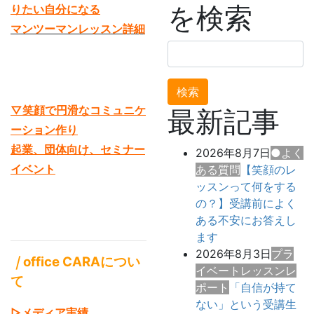
を検索
りたい自分になる
マンツーマンレッスン詳細
検
索:
▽笑顔で円滑なコミュニケ
最新記事
ーション作り
起業、団体向け、セミナー
2026年8月7日
●よく
イベント
ある質問
【笑顔のレ
ッスンって何をする
の？】受講前によく
ある不安にお答えし
ます
2026年8月3日
プラ
｜
office CARAについ
イベートレッスンレ
て
ポート
「自信が持て
ない」という受講生
▷メディア実績