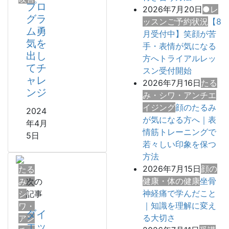
プロ
2026年7月20日
●レ
グラ
ッスンご予約状況
【8
ム勇
月受付中】笑顔が苦
気を
手・表情が気になる
出し
方へトライアルレッ
てチ
スン受付開始
ャレ
2026年7月16日
たる
ンジ
み・シワ・アンチエ
イジング
顔のたるみ
2024
が気になる方へ｜表
年4月
情筋トレーニングで
5日
若々しい印象を保つ
方法
2026年7月15日
顔の
たる
健康・体の健康
坐骨
み・
次の
神経痛で学んだこと
シ
記事
｜知識を理解に変え
ワ・
ダイ
る大切さ
アン
エッ