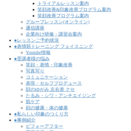
トライアルレッスン案内
笑顔改善&印象改善プログラム案内
笑顔改善プログラム案内
グループレッスン(オンライン)
通信講座
企業向け研修・講習会案内
●レッスンご予約状況
●表情筋トレーニング フェイスニング
Youtube情報
●受講者様の悩み
笑顔・表情・印象改善
写真写り
コミュニケーション
表現・セルフプロデュース
顔のゆがみ 左右差 クセ
たるみ・シワ・アンチエイジング
肌ケア
顔の健康・体の健康
●私らしい印象のつくり方
●事例紹介
ビフォーアフター