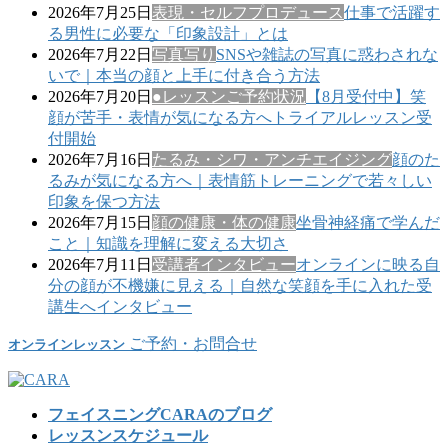
2026年7月25日
表現・セルフプロデュース
仕事で活躍す
る男性に必要な「印象設計」とは
2026年7月22日
写真写り
SNSや雑誌の写真に惑わされな
いで｜本当の顔と上手に付き合う方法
2026年7月20日
●レッスンご予約状況
【8月受付中】笑
顔が苦手・表情が気になる方へトライアルレッスン受
付開始
2026年7月16日
たるみ・シワ・アンチエイジング
顔のた
るみが気になる方へ｜表情筋トレーニングで若々しい
印象を保つ方法
2026年7月15日
顔の健康・体の健康
坐骨神経痛で学んだ
こと｜知識を理解に変える大切さ
2026年7月11日
受講者インタビュー
オンラインに映る自
分の顔が不機嫌に見える｜自然な笑顔を手に入れた受
講生へインタビュー
ご予約・お問合せ
オンラインレッスン
フェイスニングCARAのブログ
レッスンスケジュール