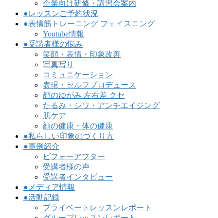
企業向け研修・講習会案内
●レッスンご予約状況
●表情筋トレーニング フェイスニング
Youtube情報
●受講者様の悩み
笑顔・表情・印象改善
写真写り
コミュニケーション
表現・セルフプロデュース
顔のゆがみ 左右差 クセ
たるみ・シワ・アンチエイジング
肌ケア
顔の健康・体の健康
●私らしい印象のつくり方
●事例紹介
ビフォーアフター
受講者様の声
受講者インタビュー
●メディア情報
●活動記録
プライベートレッスンレポート
グループレッスンレポート