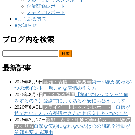
企業研修レポート
メディアレポート
●よくある質問
●お知らせ
ブログ内を検索
検
索:
最新記事
2026年8月9日
笑顔・表情・印象改善
第一印象が変わる2
つのポイント｜魅力的な表情の作り方
2026年8月7日
●よくある質問
【笑顔のレッスンって何
をするの？】受講前によくある不安にお答えします
2026年8月3日
プライベートレッスンレポート
「自信が
持てない」という受講生さんにお伝えした3つのこと
2026年7月27日
笑顔・表情・印象改善
●私らしい印象の
つくり方
自然な笑顔になれないのは心の問題？行動が
笑顔を変える理由