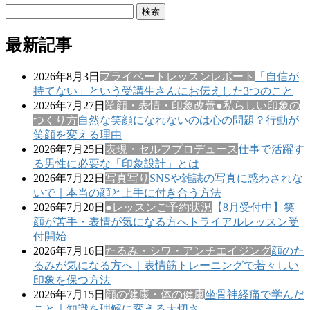
検
索:
最新記事
2026年8月3日
プライベートレッスンレポート
「自信が
持てない」という受講生さんにお伝えした3つのこと
2026年7月27日
笑顔・表情・印象改善
●私らしい印象の
つくり方
自然な笑顔になれないのは心の問題？行動が
笑顔を変える理由
2026年7月25日
表現・セルフプロデュース
仕事で活躍す
る男性に必要な「印象設計」とは
2026年7月22日
写真写り
SNSや雑誌の写真に惑わされな
いで｜本当の顔と上手に付き合う方法
2026年7月20日
●レッスンご予約状況
【8月受付中】笑
顔が苦手・表情が気になる方へトライアルレッスン受
付開始
2026年7月16日
たるみ・シワ・アンチエイジング
顔のた
るみが気になる方へ｜表情筋トレーニングで若々しい
印象を保つ方法
2026年7月15日
顔の健康・体の健康
坐骨神経痛で学んだ
こと｜知識を理解に変える大切さ