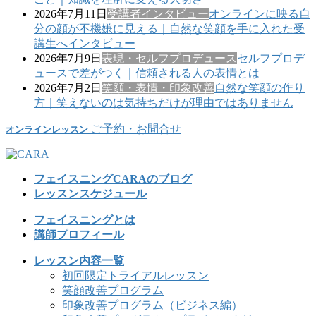
2026年7月11日
受講者インタビュー
オンラインに映る自
分の顔が不機嫌に見える｜自然な笑顔を手に入れた受
講生へインタビュー
2026年7月9日
表現・セルフプロデュース
セルフプロデ
ュースで差がつく｜信頼される人の表情とは
2026年7月2日
笑顔・表情・印象改善
自然な笑顔の作り
方｜笑えないのは気持ちだけが理由ではありません
ご予約・お問合せ
オンラインレッスン
フェイスニングCARAのブログ
レッスンスケジュール
フェイスニングとは
講師プロフィール
レッスン内容一覧
初回限定トライアルレッスン
笑顔改善プログラム
印象改善プログラム（ビジネス編）