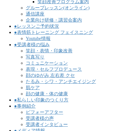
笑顔改善プログラム案内
グループレッスン(オンライン)
通信講座
企業向け研修・講習会案内
●レッスンご予約状況
●表情筋トレーニング フェイスニング
Youtube情報
●受講者様の悩み
笑顔・表情・印象改善
写真写り
コミュニケーション
表現・セルフプロデュース
顔のゆがみ 左右差 クセ
たるみ・シワ・アンチエイジング
肌ケア
顔の健康・体の健康
●私らしい印象のつくり方
●事例紹介
ビフォーアフター
受講者様の声
受講者インタビュー
●メディア情報