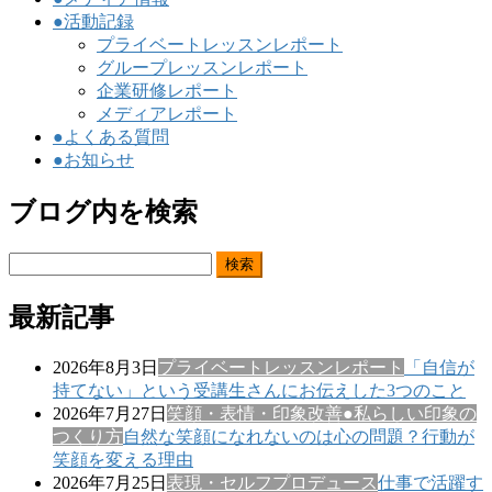
●活動記録
プライベートレッスンレポート
グループレッスンレポート
企業研修レポート
メディアレポート
●よくある質問
●お知らせ
ブログ内を検索
検
索:
最新記事
2026年8月3日
プライベートレッスンレポート
「自信が
持てない」という受講生さんにお伝えした3つのこと
2026年7月27日
笑顔・表情・印象改善
●私らしい印象の
つくり方
自然な笑顔になれないのは心の問題？行動が
笑顔を変える理由
2026年7月25日
表現・セルフプロデュース
仕事で活躍す