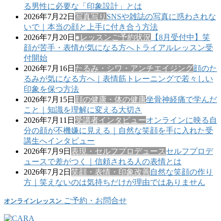
る男性に必要な「印象設計」とは
2026年7月22日
写真写り
SNSや雑誌の写真に惑わされな
いで｜本当の顔と上手に付き合う方法
2026年7月20日
●レッスンご予約状況
【8月受付中】笑
顔が苦手・表情が気になる方へトライアルレッスン受
付開始
2026年7月16日
たるみ・シワ・アンチエイジング
顔のた
るみが気になる方へ｜表情筋トレーニングで若々しい
印象を保つ方法
2026年7月15日
顔の健康・体の健康
坐骨神経痛で学んだ
こと｜知識を理解に変える大切さ
2026年7月11日
受講者インタビュー
オンラインに映る自
分の顔が不機嫌に見える｜自然な笑顔を手に入れた受
講生へインタビュー
2026年7月9日
表現・セルフプロデュース
セルフプロデ
ュースで差がつく｜信頼される人の表情とは
2026年7月2日
笑顔・表情・印象改善
自然な笑顔の作り
方｜笑えないのは気持ちだけが理由ではありません
ご予約・お問合せ
オンラインレッスン