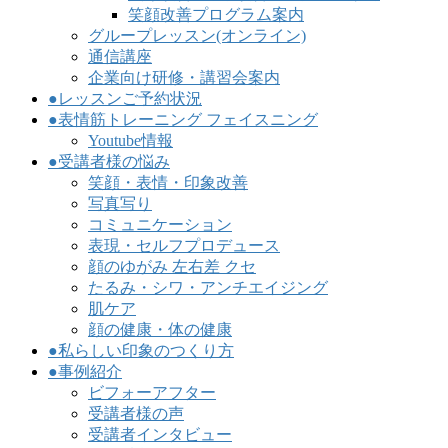
笑顔改善プログラム案内
グループレッスン(オンライン)
通信講座
企業向け研修・講習会案内
●レッスンご予約状況
●表情筋トレーニング フェイスニング
Youtube情報
●受講者様の悩み
笑顔・表情・印象改善
写真写り
コミュニケーション
表現・セルフプロデュース
顔のゆがみ 左右差 クセ
たるみ・シワ・アンチエイジング
肌ケア
顔の健康・体の健康
●私らしい印象のつくり方
●事例紹介
ビフォーアフター
受講者様の声
受講者インタビュー